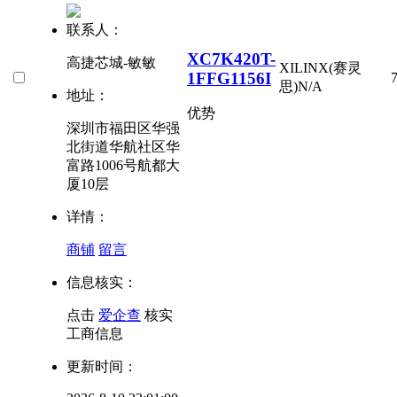
联系人：
XC7K420T-
高捷芯城-敏敏
XILINX(赛灵
1FFG1156I
思)
N/A
地址：
优势
深圳市福田区华强
北街道华航社区华
富路1006号航都大
厦10层
详情：
商铺
留言
信息核实：
点击
爱企查
核实
工商信息
更新时间：