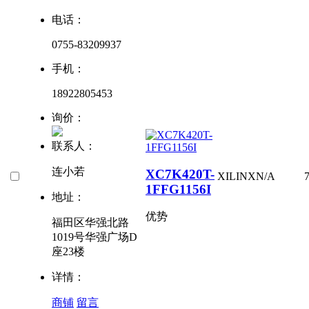
电话：
0755-83209937
手机：
18922805453
询价：
联系人：
连小若
XC7K420T-
XILINX
N/A
1FFG1156I
地址：
优势
福田区华强北路
1019号华强广场D
座23楼
详情：
商铺
留言