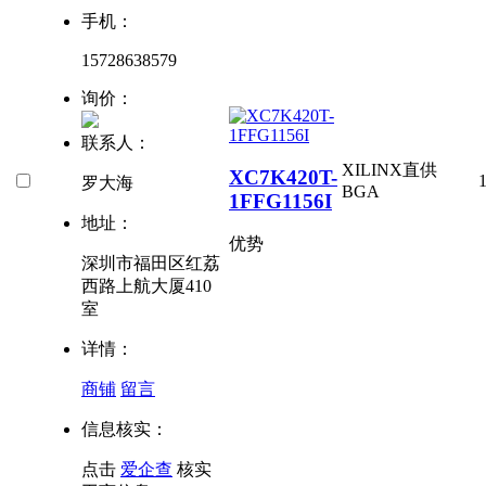
手机：
15728638579
询价：
联系人：
XILINX直供
XC7K420T-
罗大海
BGA
1FFG1156I
地址：
优势
深圳市福田区红荔
西路上航大厦410
室
详情：
商铺
留言
信息核实：
点击
爱企查
核实