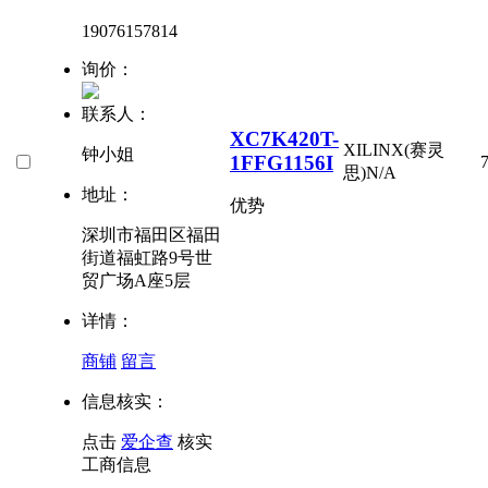
19076157814
询价：
联系人：
XC7K420T-
XILINX(赛灵
钟小姐
1FFG1156I
思)
N/A
地址：
优势
深圳市福田区福田
街道福虹路9号世
贸广场A座5层
详情：
商铺
留言
信息核实：
点击
爱企查
核实
工商信息