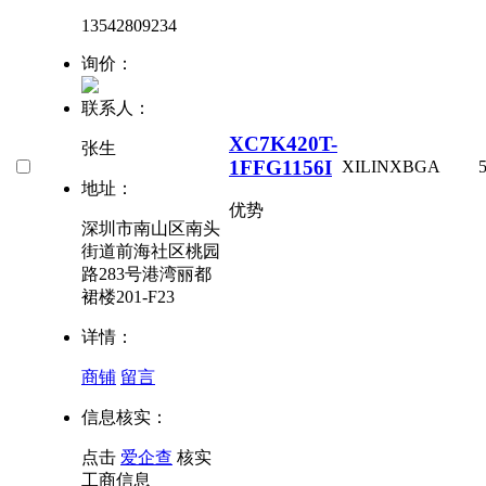
13542809234
询价：
联系人：
XC7K420T-
张生
1FFG1156I
XILINX
BGA
地址：
优势
深圳市南山区南头
街道前海社区桃园
路283号港湾丽都
裙楼201-F23
详情：
商铺
留言
信息核实：
点击
爱企查
核实
工商信息