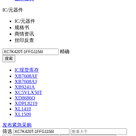
IC/元器件
IC/元器件
规格书
商情资讯
丝印反查
精确
IC现货库存
XB7608AF
XB7608AJ
XB9241A
XC5VLX50T
XD8686Q
XDPL8219
XL1410
XL1509
发布紧急采购
筛选