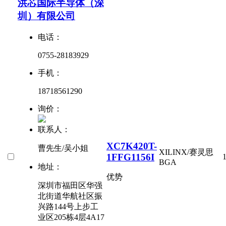
洪芯国际半导体（深
圳）有限公司
电话：
0755-28183929
手机：
18718561290
询价：
联系人：
XC7K420T-
曹先生/吴小姐
XILINX/赛灵思
1FFG1156I
BGA
地址：
优势
深圳市福田区华强
北街道华航社区振
兴路144号上步工
业区205栋4层4A17