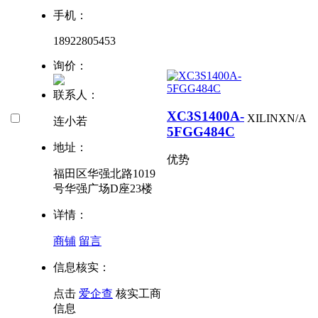
手机：
18922805453
询价：
联系人：
XC3S1400A-
XILINX
N/A
连小若
5FGG484C
地址：
优势
福田区华强北路1019
号华强广场D座23楼
详情：
商铺
留言
信息核实：
点击
爱企查
核实工商
信息