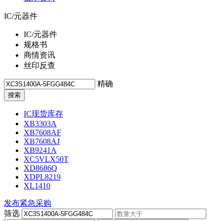
IC/元器件
IC/元器件
规格书
商情资讯
丝印反查
精确
IC现货库存
XB3303A
XB7608AF
XB7608AJ
XB9241A
XC5VLX50T
XD8686Q
XDPL8219
XL1410
发布紧急采购
筛选