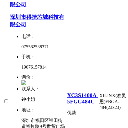
限公司
深圳市得捷芯城科技有
限公司
电话：
075582538371
手机：
19076157814
询价：
联系人：
XC3S1400A-
XILINX(赛灵
钟小姐
5FGG484C
思)
FBGA-
484(23x23)
地址：
优势
深圳市福田区福田街
道福虹路9号世贸广场