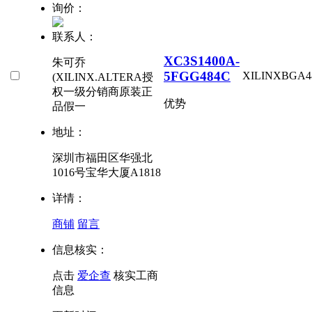
询价：
联系人：
XC3S1400A-
朱可乔
5FGG484C
XILINX
BGA4
(XILINX.ALTERA授
权一级分销商原装正
优势
品假一
地址：
深圳市福田区华强北
1016号宝华大厦A1818
详情：
商铺
留言
信息核实：
点击
爱企查
核实工商
信息