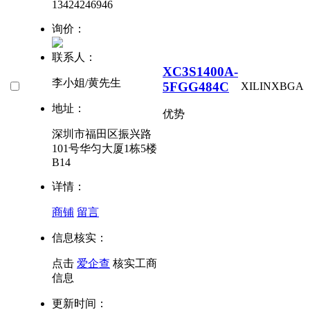
13424246946
询价：
联系人：
XC3S1400A-
李小姐/黄先生
5FGG484C
XILINX
BGA
地址：
优势
深圳市福田区振兴路
101号华匀大厦1栋5楼
B14
详情：
商铺
留言
信息核实：
点击
爱企查
核实工商
信息
更新时间：