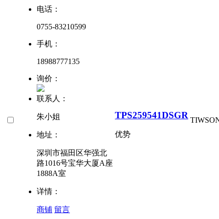
电话：
0755-83210599
手机：
18988777135
询价：
联系人：
TPS259541DSGR
朱小姐
TI
WSON
优势
地址：
深圳市福田区华强北
路1016号宝华大厦A座
1888A室
详情：
商铺
留言