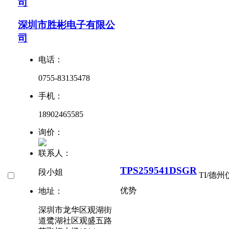
司
深圳市胜彬电子有限公
司
电话：
0755-83135478
手机：
18902465585
询价：
联系人：
TPS259541DSGR
段小姐
TI/德
优势
地址：
深圳市龙华区观湖街
道鹭湖社区观盛五路