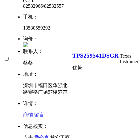
0755-
82532966/82532557
手机：
13530559292
询价：
联系人：
TPS259541DSGR
Texas
Instrume
蔡蔡
优势
地址：
深圳市福田区华强北
路赛格广场57楼5777
详情：
商铺
留言
信息核实：
点击
爱企查
核实工商