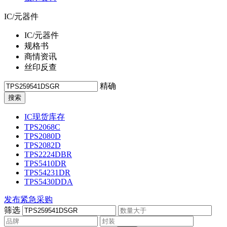
IC/元器件
IC/元器件
规格书
商情资讯
丝印反查
精确
IC现货库存
TPS2068C
TPS2080D
TPS2082D
TPS2224DBR
TPS5410DR
TPS54231DR
TPS5430DDA
发布紧急采购
筛选