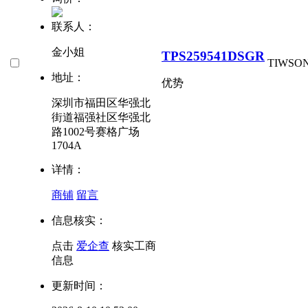
联系人：
金小姐
TPS259541DSGR
TI
WSON
地址：
优势
深圳市福田区华强北
街道福强社区华强北
路1002号赛格广场
1704A
详情：
商铺
留言
信息核实：
点击
爱企查
核实工商
信息
更新时间：