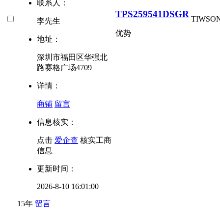
联系人：
TPS259541DSGR
TI
WSON
李先生
优势
地址：
深圳市福田区华强北
路赛格广场4709
详情：
商铺
留言
信息核实：
点击
爱企查
核实工商
信息
更新时间：
2026-8-10 16:01:00
15年
留言