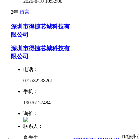
2026-8-10 10:52:00
2年
留言
深圳市得捷芯城科技有
限公司
深圳市得捷芯城科技有
限公司
电话：
075582538261
手机：
19076157484
询价：
联系人：
TI(德州
肖先生