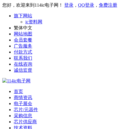
您好，欢迎来到114ic电子网！
登录
，
QQ登录
，
免费注册
旗下网站
ic资料网
繁体中文
网站地图
会员套餐
广告服务
付款方式
联系我们
在线咨询
诚信监督
首页
商情资讯
电子展会
芯片/元器件
采购信息
芯片供应商
技术资料