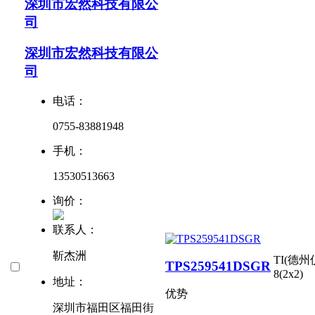
深圳市宏然科技有限公
司
深圳市宏然科技有限公
司
电话：
0755-83881948
手机：
13530513663
询价：
联系人：
靳杰洲
TI(德州
TPS259541DSGR
8(2x2)
地址：
优势
深圳市福田区福田街