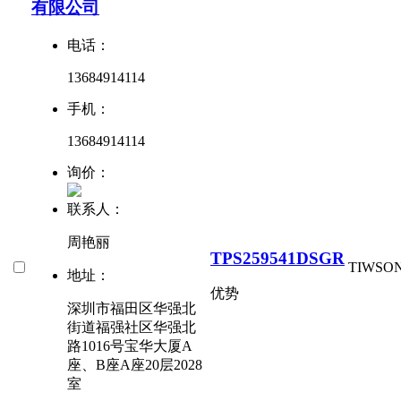
有限公司
电话：
13684914114
手机：
13684914114
询价：
联系人：
周艳丽
TPS259541DSGR
TI
WSON
地址：
优势
深圳市福田区华强北
街道福强社区华强北
路1016号宝华大厦A
座、B座A座20层2028
室