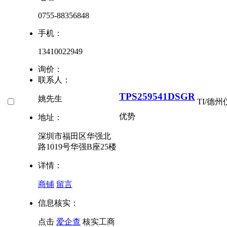
0755-88356848
手机：
13410022949
询价：
联系人：
TPS259541DSGR
姚先生
TI/德
优势
地址：
深圳市福田区华强北
路1019号华强B座25楼
详情：
商铺
留言
信息核实：
点击
爱企查
核实工商