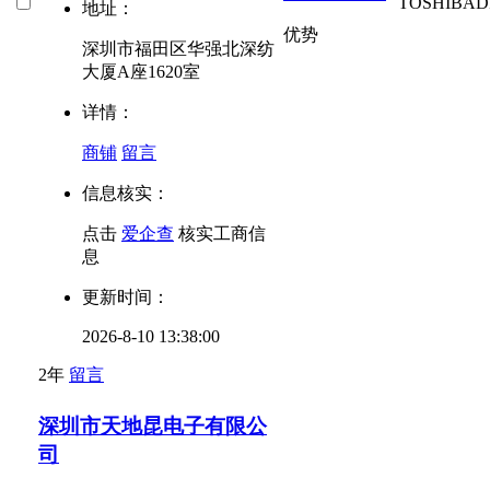
TOSHIBA
D
地址：
优势
深圳市福田区华强北深纺
大厦A座1620室
详情：
商铺
留言
信息核实：
点击
爱企查
核实工商信
息
更新时间：
2026-8-10 13:38:00
2年
留言
深圳市天地昆电子有限公
司