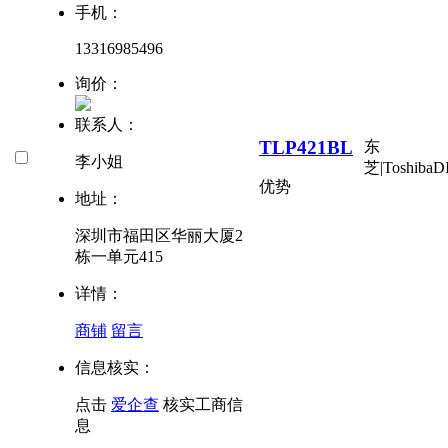
手机：
13316985496
询价：
联系人：
TLP421BL
东
李小姐
芝|Toshiba
D
优势
地址：
深圳市福田区华丽大厦2
栋一单元415
详情：
商铺
留言
信息核实：
点击
爱企查
核实工商信
息