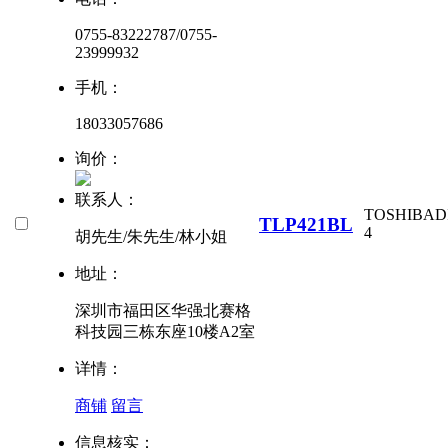
0755-83222787/0755-
23999932
手机：
18033057686
询价：
联系人：
TOSHIBA
D
TLP421BL
4
胡先生/朱先生/林小姐
地址：
深圳市福田区华强北赛格
科技园三栋东座10楼A2室
详情：
商铺
留言
信息核实：