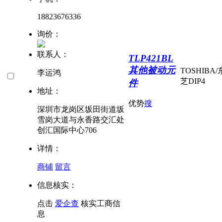
18823676336
询价：
联系人：
TLP421BL
其他被动元
TOSHIBA/
李运鸿
芝
DIP4
件
地址：
优势
搜
深圳市龙岗区坂田街道坂
雪岗大道与永香路交汇处
创汇国际中心706
详情：
商铺
留言
信息核实：
点击
爱企查
核实工商信
息