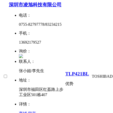
深圳市凌旭科技有限公司
电话：
0755-82797778/83234215
手机：
13692179527
询价：
联系人：
张小姐/李先生
TLP421BL
TOSHIBA
D
地址：
优势
深圳市福田区红荔路上步
工业区501栋407
详情：