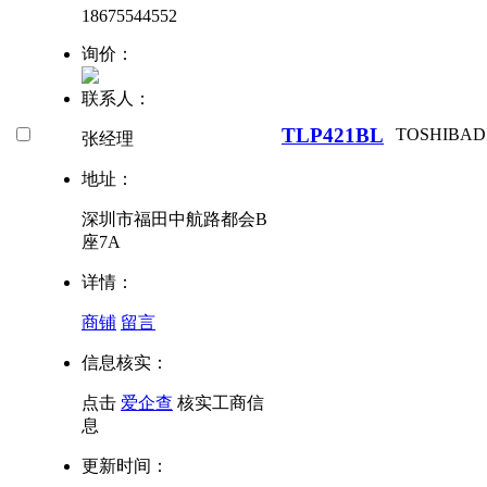
18675544552
询价：
联系人：
TLP421BL
TOSHIBA
D
张经理
地址：
深圳市福田中航路都会B
座7A
详情：
商铺
留言
信息核实：
点击
爱企查
核实工商信
息
更新时间：