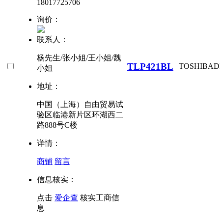
18017725706
询价：
联系人：
杨先生/张小姐/王小姐/魏
TLP421BL
TOSHIBA
D
小姐
地址：
中国（上海）自由贸易试
验区临港新片区环湖西二
路888号C楼
详情：
商铺
留言
信息核实：
点击
爱企查
核实工商信
息