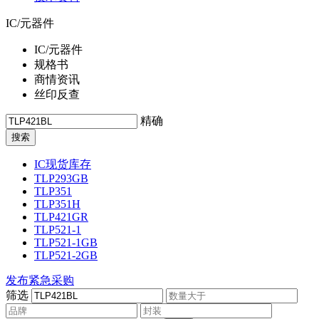
IC/元器件
IC/元器件
规格书
商情资讯
丝印反查
精确
IC现货库存
TLP293GB
TLP351
TLP351H
TLP421GR
TLP521-1
TLP521-1GB
TLP521-2GB
发布紧急采购
筛选