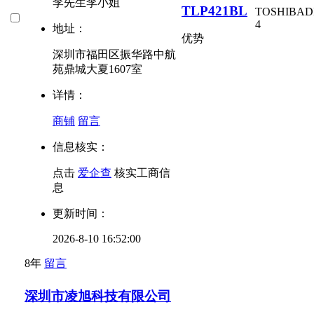
李先生李小姐
TLP421BL
TOSHIBA
D
4
地址：
优势
深圳市福田区振华路中航
苑鼎城大夏1607室
详情：
商铺
留言
信息核实：
点击
爱企查
核实工商信
息
更新时间：
2026-8-10 16:52:00
8年
留言
深圳市凌旭科技有限公司