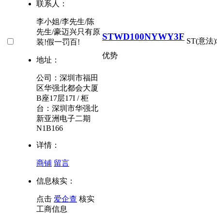
联系人：
李小姐/李先生/陈
先生/豪迈兴只有原
STWD100NYWY3F
ST(意法)
装!假一罚百!
优势
地址：
公司：深圳市福田
区华强北都会大厦
B座17层17I / 柜
台：深圳市华强北
新亚洲电子二期
N1B166
详情：
商铺
留言
信息核实：
点击
爱企查
核实
工商信息