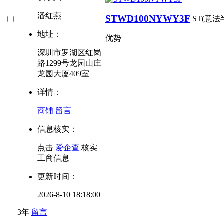
潘红燕
STWD100NYWY3F
ST(意法
地址：
优势
深圳市罗湖区红岗
路1299号龙园山庄
龙园大厦409室
详情：
商铺
留言
信息核实：
点击
爱企查
核实
工商信息
更新时间：
2026-8-10 18:18:00
3年
留言