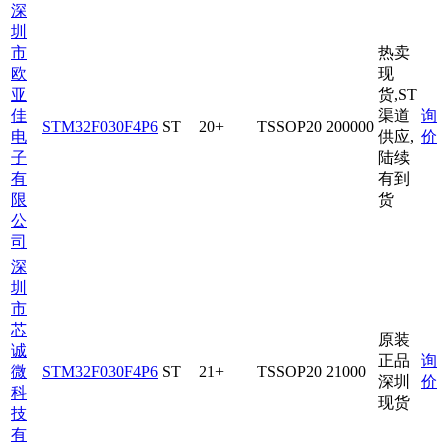
深
圳
市
热卖
欧
现
亚
货,ST
佳
渠道
询
STM32F030F4P6
ST
20+
TSSOP20
200000
电
供应,
价
子
陆续
有
有到
限
货
公
司
深
圳
市
芯
原装
诚
正品
询
微
STM32F030F4P6
ST
21+
TSSOP20
21000
深圳
价
科
现货
技
有