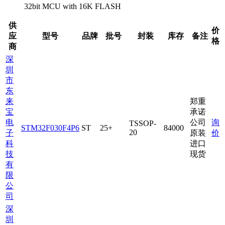
32bit MCU with 16K FLASH
供
价
应
型号
品牌
批号
封装
库存
备注
格
商
深
圳
市
东
来
郑重
宝
承诺
电
公司
询
TSSOP-
STM32F030F4P6
ST
25+
84000
20
子
原装
价
科
进口
技
现货
有
限
公
司
深
圳