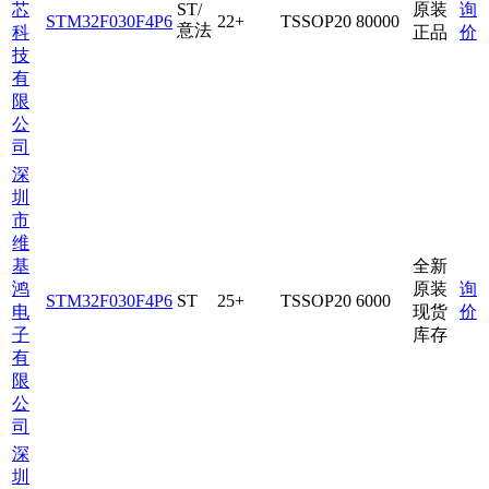
芯
ST/
原装
询
STM32F030F4P6
22+
TSSOP20
80000
意法
科
正品
价
技
有
限
公
司
深
圳
市
维
基
全新
鸿
原装
询
STM32F030F4P6
ST
25+
TSSOP20
6000
电
现货
价
子
库存
有
限
公
司
深
圳