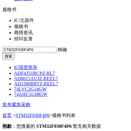
规格书
IC/元器件
规格书
商情资讯
丝印反查
精确
IC现货库存
ADF4351BCPZ-RL7
AD8615AUJZ-REEL7
AD1580BRTZ-REEL7
74LVC2G14GW
74AHC1G08GW
发布紧急采购
首页
>
STM32F030F4P6
>规格书列表
抱歉
：您搜索的
STM32F030F4P6
暂无相关数据