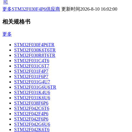
司
更多STM32F030F4P6供应商
更新时间
2026-8-10 16:02:00
相关规格书
更多
STM32F030F4P6TR
STM32F030K6T6TR
STM32F030R8T6TR
STM32F031C4T6
STM32F031C6T7
STM32F031F4P7
STM32F031F6P7
STM32F031G4U7
STM32F031G6U6TR
STM32F031K4U6
STM32F031K6U6
STM32F038F6P6
STM32F042C6T6
STM32F042F4P6
STM32F042F6P6
STM32F042G6U6
STM32F042K6T6