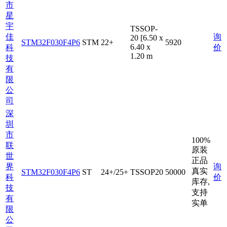
市
星
宇
TSSOP-
佳
询
20 [6.50 x
STM32F030F4P6
STM
22+
5920
6.40 x
科
价
1.20 m
技
有
限
公
司
深
圳
市
100%
联
原装
世
正品
界
询
真实
STM32F030F4P6
ST
24+/25+
TSSOP20
50000
科
价
库存,
技
支持
有
实单
限
公