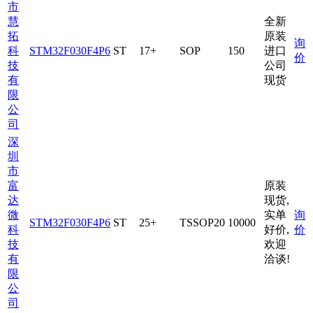
市
慧
全新
拓
原装
询
科
STM32F030F4P6
ST
17+
SOP
150
进口
价
技
公司
有
现货
限
公
司
深
圳
市
富
原装
达
现货,
微
实单
询
STM32F030F4P6
ST
25+
TSSOP20
10000
科
好价,
价
技
欢迎
有
洽谈!
限
公
司