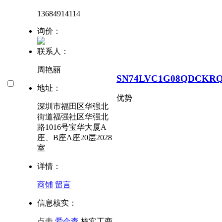
13684914114
询价：
联系人：
周艳丽
SN74LVC1G08QDCKR
地址：
优势
深圳市福田区华强北
街道福强社区华强北
路1016号宝华大厦A
座、B座A座20层2028
室
详情：
商铺
留言
信息核实：
点击
爱企查
核实工商