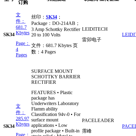
订购
文
丝印：
SK34
；
件：
Package：DO-214AB；
681.7
LEIDITECH
3 Amp Schottky Rectifier
Kbytes
SK34
LEID
20 to 100 Volts
雷卯电子
Page：
文件：
681.7 Kbytes
页
4
数：
4 Pages
Pages
SURFACE MOUNT
SCHOTTKY BARRIER
RECTIFIER
FEATURES • Plastic
package has
Underwriters Laboratory
文
Flamm ability
件：
Classification 94v-0 • For
285.97
surface mount
PACELEADER
Kbytes
applications • Low
SK34
PACE
profile package • Built-in
霈峰
Page：