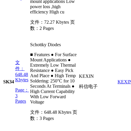
mount applications Low
power loss ,high
efficiency High cu
文件：
72.27 Kbytes
页
数：
2 Pages
Schottky Diodes
■ Features ● For Surface
Mount Applications ●
文
Extremely Low Thermal
件：
Resistance ● Easy Pick
648.48
And Place ● High Temp
KEXIN
Kbytes
Soldering: 250°C for 10
SK34
KEXI
Seconds At Terminals ●
科信电子
Page：
High Current Capability
3
With Low Forward
Pages
Voltage
文件：
648.48 Kbytes
页
数：
3 Pages