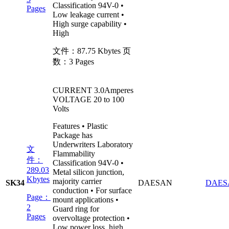
Classification 94V-0 •
Pages
Low leakage current •
High surge capability •
High
文件：
87.75 Kbytes
页
数：
3 Pages
CURRENT 3.0Amperes
VOLTAGE 20 to 100
Volts
Features • Plastic
Package has
Underwriters Laboratory
文
Flammability
件：
Classification 94V-0 •
289.03
Metal silicon junction,
Kbytes
majority carrier
SK34
DAESAN
DAES
conduction • For surface
Page：
mount applications •
2
Guard ring for
Pages
overvoltage protection •
Low power loss, high