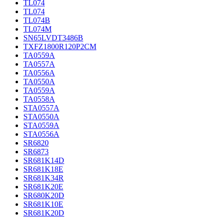
TL074
TL074
TL074B
TL074M
SN65LVDT3486B
TXFZ1800R120P2CM
TA0559A
TA0557A
TA0556A
TA0550A
TA0559A
TA0558A
STA0557A
STA0550A
STA0559A
STA0556A
SR6820
SR6873
SR681K14D
SR681K18E
SR681K34R
SR681K20E
SR680K20D
SR681K10E
SR681K20D