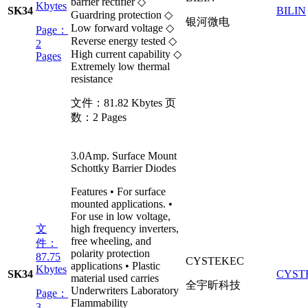
barrier rectifier ◇
Kbytes
SK34
BILIN
Guardring protection ◇
银河微电
Low forward voltage ◇
Page：
Reverse energy tested ◇
2
High current capability ◇
Pages
Extremely low thermal
resistance
文件：
81.82 Kbytes
页
数：
2 Pages
3.0Amp. Surface Mount
Schottky Barrier Diodes
Features • For surface
mounted applications. •
For use in low voltage,
文
high frequency inverters,
free wheeling, and
件：
polarity protection
87.75
CYSTEKEC
applications • Plastic
Kbytes
SK34
CYST
material used carries
全宇昕科技
Underwriters Laboratory
Page：
Flammability
3