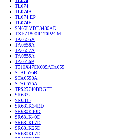
TL074
TL074
TL074A
TL074-EP
TL074H
SN65LVDT3486AD
TXFZ1800R170P2CM
TA0555A
TA0558A
TA0557A
TA0555A
TA0556B
T510X476K035ATA055
STA0556B
STA0558A
STA0555A
TPS25740BRGET
SR6872
SR6835
SR681K34RD
SR680K10D
SR681K40D
SR681K07D
SR681K25D
SR680K07D