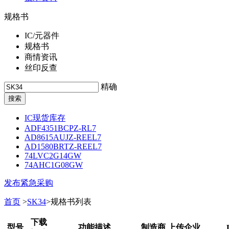
规格书
IC/元器件
规格书
商情资讯
丝印反查
精确
IC现货库存
ADF4351BCPZ-RL7
AD8615AUJZ-REEL7
AD1580BRTZ-REEL7
74LVC2G14GW
74AHC1G08GW
发布紧急采购
首页
>
SK34
>规格书列表
下载
型号
功能描述
制造商 上传企业