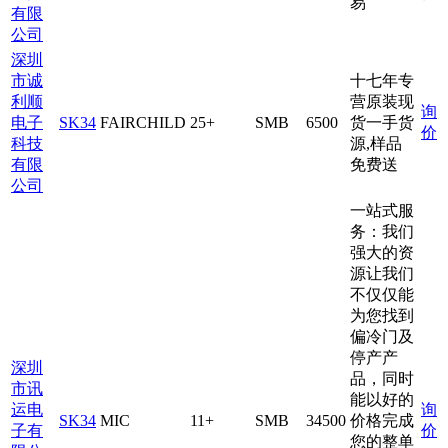
易
有限
公司
深圳
市诚
十七年专
利顺
营原装现
询
电子
SK34
FAIRCHILD
25+
SMB
6500
货一手货
价
科技
源,样品
有限
免费送
公司
一站式服
务：我们
强大的资
源让我们
不仅仅能
为您找到
偏冷门及
停产产
深圳
品，同时
市讯
能以好的
运电
询
SK34
MIC
11+
SMB
34500
价格完成
子有
价
您的整单