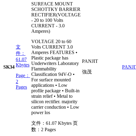
SURFACE MOUNT
SCHOTTKY BARRIER
RECTIFIER(VOLTAGE
- 20 to 100 Volts
CURRENT - 3.0
Amperes)
VOLTAGE 20 to 60
文
Volts CURRENT 3.0
Amperes FEATURES •
件：
Plastic package has
61.07
PANJIT
Underwriters Laboratory
Kbytes
SK34
PANJI
Flammability
強茂
Classification 94V-O •
Page：
For surface mounted
2
applications • Low
Pages
profile package • Built-in
strain relief • Metal to
silicon rectifier. majority
carrier conduction • Low
power los
文件：
61.07 Kbytes
页
数：
2 Pages