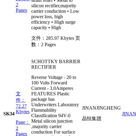
strain relief • Metal to
2
silicon rectifier,majority
Pages
carrier conduction • Low
power loss, high
efficiency • High surge
capacity • High
文件：
285.97 Kbytes
页
数：
2 Pages
SCHOTTKY BARRIER
RECTIFIER
Reverse Voltage - 20 to
100 Volts Forward
Current - 3.0Amperes
文
FEATURES Plastic
package has
件：
Underwriters Laboratory
72.27
JINANJINGHENG
Flammability
Kbytes
SK34
JINA
Classification 94V-0
晶恒集团
Metal silicon junction
Page：
,majority carrier
2
conduction For surface
Pages