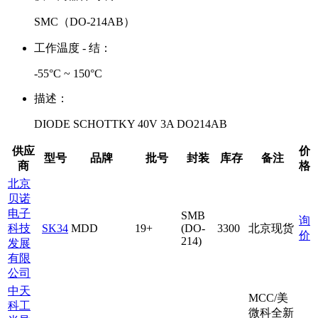
SMC（DO-214AB）
工作温度 - 结：
-55°C ~ 150°C
描述：
DIODE SCHOTTKY 40V 3A DO214AB
供应
价
型号
品牌
批号
封装
库存
备注
商
格
北京
贝诺
电子
SMB
询
科技
SK34
MDD
19+
(DO-
3300
北京现货
价
214)
发展
有限
公司
中天
MCC/美
科工
微科全新