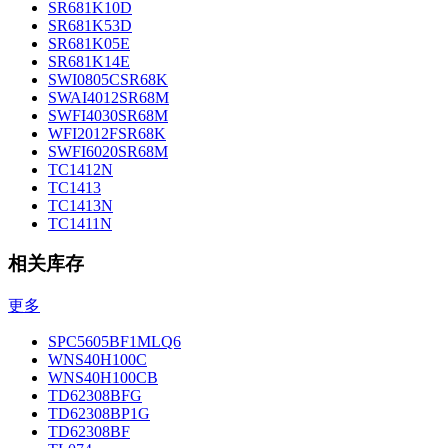
SR681K10D
SR681K53D
SR681K05E
SR681K14E
SWI0805CSR68K
SWAI4012SR68M
SWFI4030SR68M
WFI2012FSR68K
SWFI6020SR68M
TC1412N
TC1413
TC1413N
TC1411N
相关库存
更多
SPC5605BF1MLQ6
WNS40H100C
WNS40H100CB
TD62308BFG
TD62308BP1G
TD62308BF