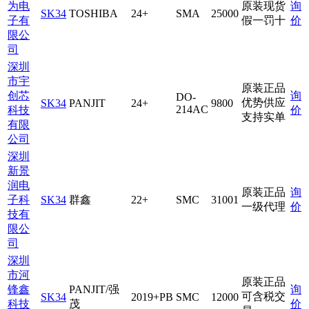
为电
原装现货
询
SK34
TOSHIBA
24+
SMA
25000
子有
假一罚十
价
限公
司
深圳
市宇
原装正品
创芯
询
DO-
优势供应
SK34
PANJIT
24+
9800
214AC
科技
价
支持实单
有限
公司
深圳
新景
润电
原装正品
询
子科
SK34
群鑫
22+
SMC
31001
一级代理
价
技有
限公
司
深圳
市河
原装正品
锋鑫
PANJIT/强
询
可含税交
SK34
2019+PB
SMC
12000
科技
茂
价