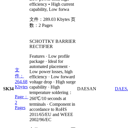
efficiency • High current
capability, Low forwa
文件：
289.03 Kbytes
页
数：
2 Pages
SCHOTTKY BARRIER
RECTIFIER
Features · Low profile
package · Ideal for
automated placement ·
文
Low power losses, high
件：
efficiency · Low forward
264.68
voltage drop · High surge
Kbytes
capability · High
SK34
DAESAN
DAES
temperature soldering：
Page：
260℃/10 seconds at
2
terminals · Component in
Pages
accordance to RoHS
2011/65/EU and WEEE
2002/96/EC