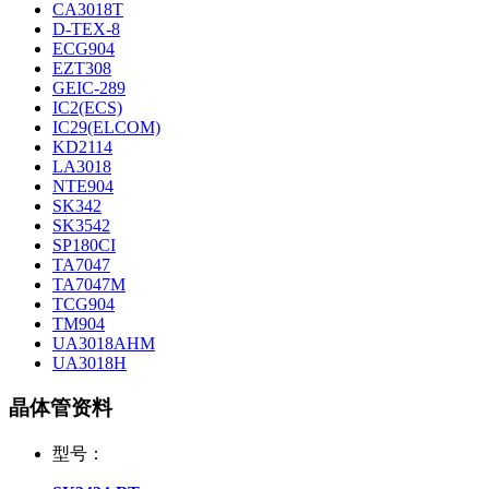
CA3018T
D-TEX-8
ECG904
EZT308
GEIC-289
IC2(ECS)
IC29(ELCOM)
KD2114
LA3018
NTE904
SK342
SK3542
SP180CI
TA7047
TA7047M
TCG904
TM904
UA3018AHM
UA3018H
晶体管资料
型号：