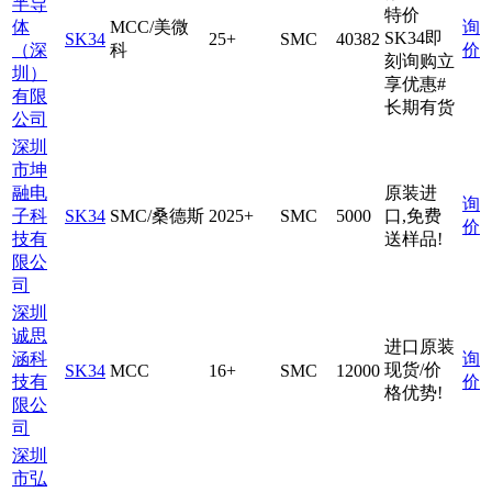
半导
特价
体
MCC/美微
询
SK34即
SK34
25+
SMC
40382
（深
科
价
刻询购立
圳）
享优惠#
有限
长期有货
公司
深圳
市坤
融电
原装进
询
子科
SK34
SMC/桑德斯
2025+
SMC
5000
口,免费
价
技有
送样品!
限公
司
深圳
诚思
进口原装
涵科
询
现货/价
SK34
MCC
16+
SMC
12000
技有
价
格优势!
限公
司
深圳
市弘