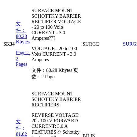
SURFACE MOUNT
SCHOTTKY BARRIER
RECTIFIER VOLTAGE
文
- 20 to 100 Volts
件：
CURRENT - 3.0
80.28
Amperes???
Kbytes
SK34
SURGE
SURG
VOLTAGE - 20 to 100
Page：
Volts CURRENT - 3.0
2
Amperes
Pages
文件：
80.28 Kbytes
页
数：
2 Pages
SURFACE MOUNT
SCHOTTKY BARRIER
RECTIFIERS
REVERSE VOLTAGE:
20 - 100 V FORWARD
文
CURRENT: 3.0 A
件：
FEATURES ◇ Schottky
81.82
BILIN