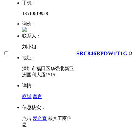
手机：
13510619928
询价：
联系人：
刘小姐
SBC846BPDW1T1G
O
地址：
深圳市福田区华强北新亚
洲国利大厦1515
详情：
商铺
留言
信息核实：
点击
爱企查
核实工商信
息