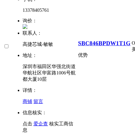
13378405761
询价：
联系人：
SBC846BPDW1T1G
高捷芯城-敏敏
美
优势
地址：
深圳市福田区华强北街道
华航社区华富路1006号航
都大厦10层
详情：
商铺
留言
信息核实：
点击
爱企查
核实工商信
息