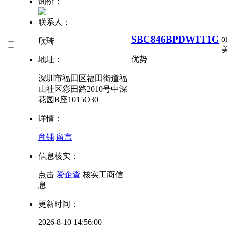
询价：
联系人：
SBC846BPDW1T1G
o
欣琦
美
优势
地址：
深圳市福田区福田街道福
山社区彩田路2010号中深
花园B座1015O30
详情：
商铺
留言
信息核实：
点击
爱企查
核实工商信
息
更新时间：
2026-8-10 14:56:00