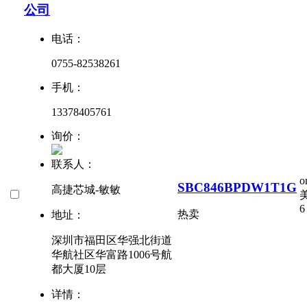
公司
电话：
0755-82538261
手机：
13378405761
询价：
联系人：
o
SBC846BPDW1T1G
高捷芯城-敏敏
美
6
热卖
地址：
深圳市福田区华强北街道
华航社区华富路1006号航
都大厦10层
详情：