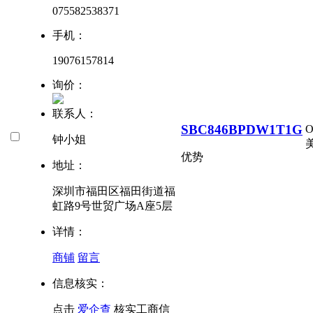
075582538371
手机：
19076157814
询价：
联系人：
SBC846BPDW1T1G
钟小姐
美
优势
地址：
深圳市福田区福田街道福
虹路9号世贸广场A座5层
详情：
商铺
留言
信息核实：
点击
爱企查
核实工商信