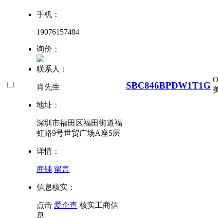
手机：
19076157484
询价：
联系人：
SBC846BPDW1T1G
肖先生
美
地址：
深圳市福田区福田街道福
虹路9号世贸广场A座5层
详情：
商铺
留言
信息核实：
点击
爱企查
核实工商信
息