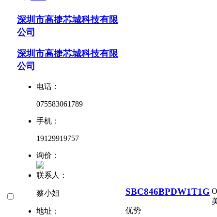
深圳市高捷芯城科技有限
公司
深圳市高捷芯城科技有限
公司
电话：
075583061789
手机：
19129919757
询价：
联系人：
SBC846BPDW1T1G
蔡小姐
美
优势
地址：