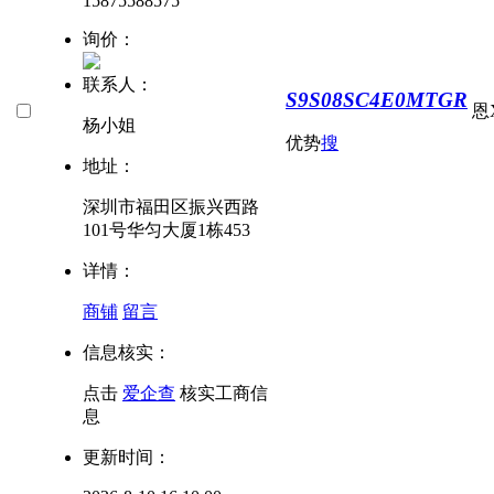
15875588575
询价：
联系人：
S9S08SC4E0MTGR
恩
杨小姐
优势
搜
地址：
深圳市福田区振兴西路
101号华匀大厦1栋453
详情：
商铺
留言
信息核实：
点击
爱企查
核实工商信
息
更新时间：