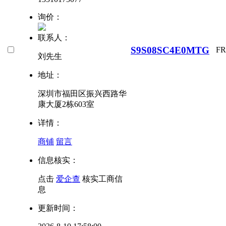
询价：
联系人：
S9S08SC4E0MTG
F
刘先生
地址：
深圳市福田区振兴西路华
康大厦2栋603室
详情：
商铺
留言
信息核实：
点击
爱企查
核实工商信
息
更新时间：