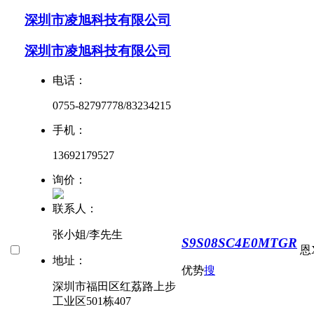
深圳市凌旭科技有限公司
深圳市凌旭科技有限公司
电话：
0755-82797778/83234215
手机：
13692179527
询价：
联系人：
张小姐/李先生
S9S08SC4E0MTGR
恩
地址：
优势
搜
深圳市福田区红荔路上步
工业区501栋407