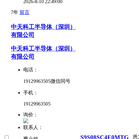
2026-8-10 22:49:00
7年
留言
中天科工半导体（深圳）
有限公司
中天科工半导体（深圳）
有限公司
电话：
19129963505微信同号
手机：
19129963505
询价：
联系人：
S9S08SC4E0MTG
恩
曹小姐