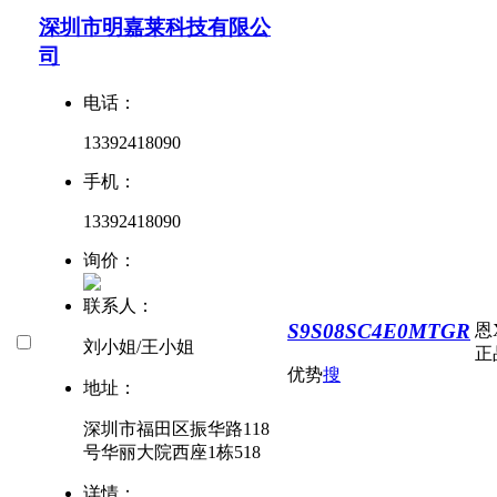
深圳市明嘉莱科技有限公
司
电话：
13392418090
手机：
13392418090
询价：
联系人：
S9S08SC4E0MTGR
恩
刘小姐/王小姐
正
优势
搜
地址：
深圳市福田区振华路118
号华丽大院西座1栋518
详情：