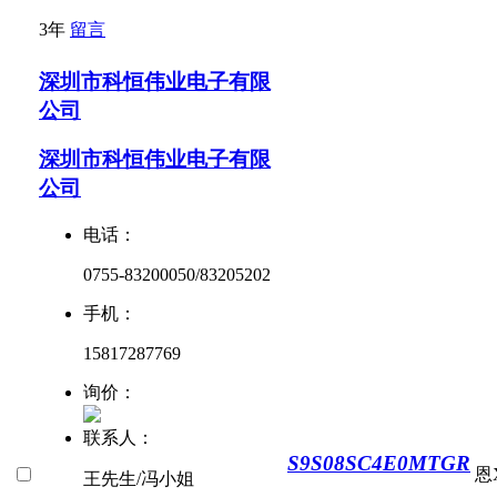
3年
留言
深圳市科恒伟业电子有限
公司
深圳市科恒伟业电子有限
公司
电话：
0755-83200050/83205202
手机：
15817287769
询价：
联系人：
S9S08SC4E0MTGR
恩
王先生/冯小姐