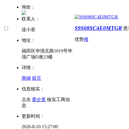
询价：
联系人：
S9S08SC4E0MTGR
恩
连小若
优势
搜
地址：
福田区华强北路1019号华
强广场D座23楼
详情：
商铺
留言
信息核实：
点击
爱企查
核实工商信
息
更新时间：
2026-8-10 15:27:00