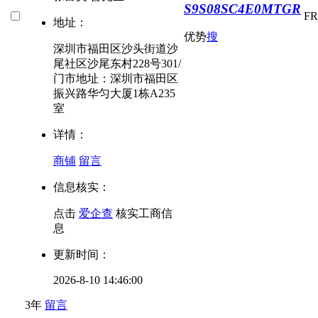
S9S08SC4E0MTGR
F
地址：
优势
搜
深圳市福田区沙头街道沙
尾社区沙尾东村228号301/
门市地址：深圳市福田区
振兴路华匀大厦1栋A235
室
详情：
商铺
留言
信息核实：
点击
爱企查
核实工商信
息
更新时间：
2026-8-10 14:46:00
3年
留言