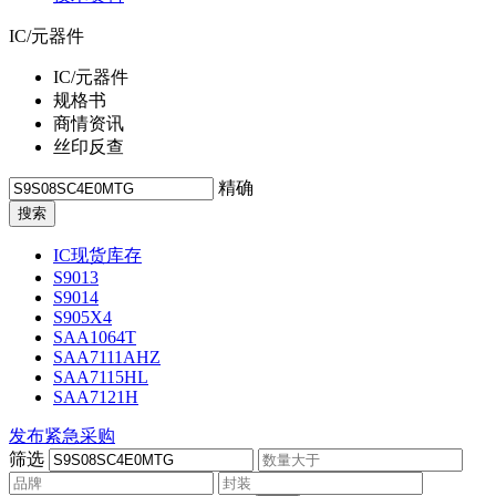
IC/元器件
IC/元器件
规格书
商情资讯
丝印反查
精确
IC现货库存
S9013
S9014
S905X4
SAA1064T
SAA7111AHZ
SAA7115HL
SAA7121H
发布紧急采购
筛选