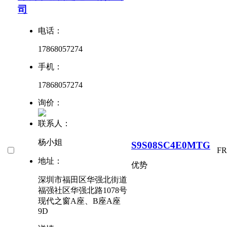
司
电话：
17868057274
手机：
17868057274
询价：
联系人：
杨小姐
S9S08SC4E0MTG
F
地址：
优势
深圳市福田区华强北街道
福强社区华强北路1078号
现代之窗A座、B座A座
9D