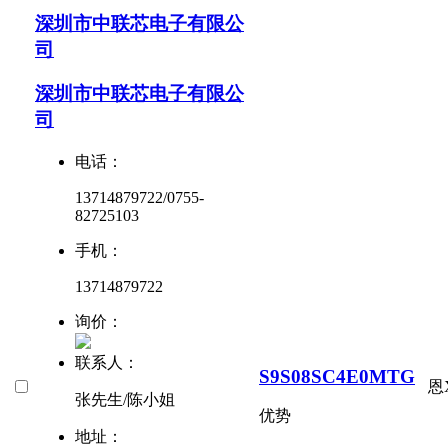
深圳市中联芯电子有限公
司
深圳市中联芯电子有限公
司
电话：
13714879722/0755-
82725103
手机：
13714879722
询价：
联系人：
S9S08SC4E0MTG
恩
张先生/陈小姐
优势
地址：