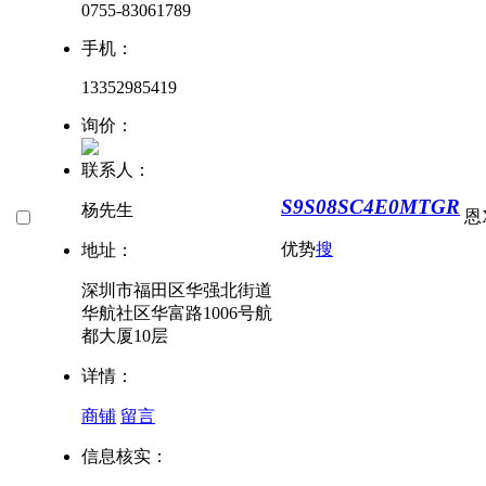
0755-83061789
手机：
13352985419
询价：
联系人：
S9S08SC4E0MTGR
杨先生
恩
优势
搜
地址：
深圳市福田区华强北街道
华航社区华富路1006号航
都大厦10层
详情：
商铺
留言
信息核实：