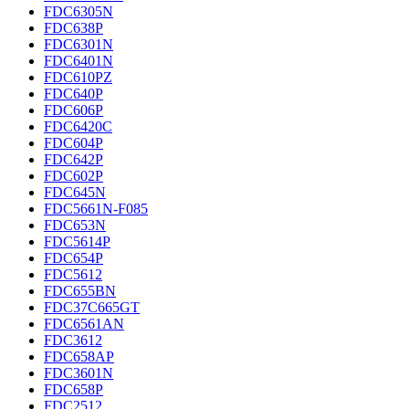
FDC6305N
FDC638P
FDC6301N
FDC6401N
FDC610PZ
FDC640P
FDC606P
FDC6420C
FDC604P
FDC642P
FDC602P
FDC645N
FDC5661N-F085
FDC653N
FDC5614P
FDC654P
FDC5612
FDC655BN
FDC37C665GT
FDC6561AN
FDC3612
FDC658AP
FDC3601N
FDC658P
FDC2512