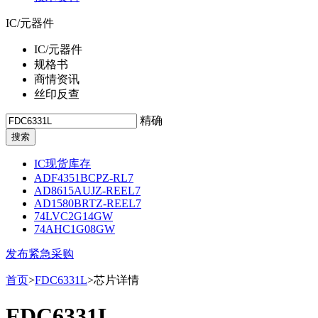
IC/元器件
IC/元器件
规格书
商情资讯
丝印反查
精确
IC现货库存
ADF4351BCPZ-RL7
AD8615AUJZ-REEL7
AD1580BRTZ-REEL7
74LVC2G14GW
74AHC1G08GW
发布紧急采购
首页
>
FDC6331L
>芯片详情
FDC6331L