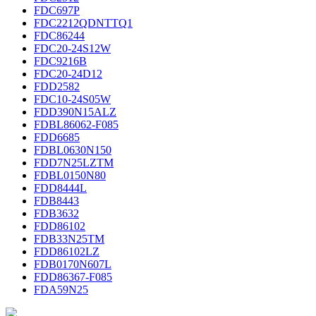
FDC697P
FDC2212QDNTTQ1
FDC86244
FDC20-24S12W
FDC9216B
FDC20-24D12
FDD2582
FDC10-24S05W
FDD390N15ALZ
FDBL86062-F085
FDD6685
FDBL0630N150
FDD7N25LZTM
FDBL0150N80
FDD8444L
FDB8443
FDB3632
FDD86102
FDB33N25TM
FDD86102LZ
FDB0170N607L
FDD86367-F085
FDA59N25