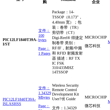
购
企业
Package：14-
TSSOP（0.173"，
4.40mm 宽）；包
装：卷带（TR）
文件：
剪切带（CT）
100
MICROCHIP
Digi-Reel® 得捷定
PIC12LF1840T39A-
bytes
制卷带 类别：
I/ST
微芯科技
RF/IF，射频/中频
Page：
和 RFID 射频发射
1 Pages
器 描述：RF TX
IC FSK
310/433MHZ
14TSSOP
Wireless Security
文件：
Remote Control
1.34329
Development Kit
MICROCHIP
Mbytes
User?셲 Guide
PIC12LF1840T39A-
ISLASHSS
微芯科技
Page：
文件：
1.34329