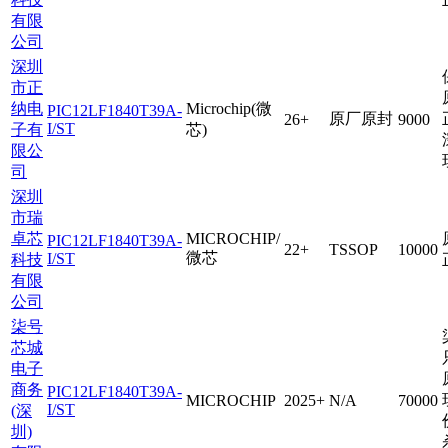
有限
公司
深圳
市正
纳电
Microchip(微
PIC12LF1840T39A-
原厂原封
26+
9000
I/ST
子有
芯)
限公
司
深圳
市瑞
卓芯
MICROCHIP/
PIC12LF1840T39A-
22+
TSSOP
10000
微芯
I/ST
科技
有限
公司
柒号
芯城
电子
商务
PIC12LF1840T39A-
MICROCHIP
2025+
N/A
70000
I/ST
(深
圳)