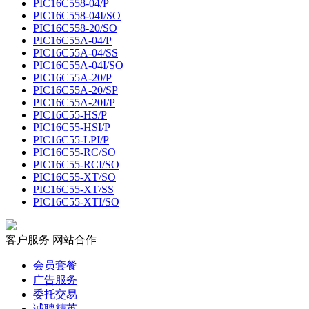
PIC16C558-04/P
PIC16C558-04I/SO
PIC16C558-20/SO
PIC16C55A-04/P
PIC16C55A-04/SS
PIC16C55A-04I/SO
PIC16C55A-20/P
PIC16C55A-20/SP
PIC16C55A-20I/P
PIC16C55-HS/P
PIC16C55-HSI/P
PIC16C55-LPI/P
PIC16C55-RC/SO
PIC16C55-RCI/SO
PIC16C55-XT/SO
PIC16C55-XT/SS
PIC16C55-XTI/SO
客户服务
网站合作
会员套餐
广告服务
委托交易
诚聘精英