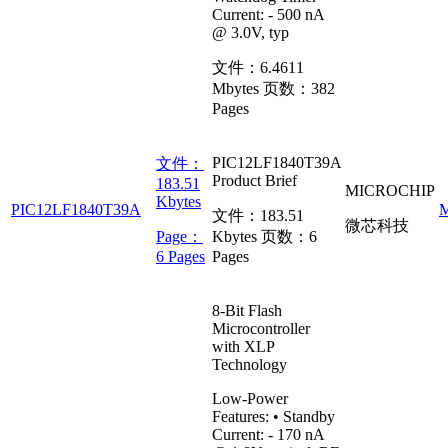
Current: - 500 nA
@ 3.0V, typ
文件：
6.4611
Mbytes
页数：
382
Pages
PIC12LF1840T39A
文件：
Product Brief
183.51
MICROCHIP
Kbytes
PIC12LF1840T39A
文件：
183.51
微芯科技
Page：
Kbytes
页数：
6
6 Pages
Pages
8-Bit Flash
Microcontroller
with XLP
Technology
Low-Power
Features: • Standby
Current: - 170 nA