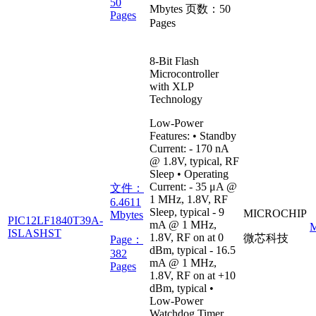
50
Mbytes
页数：
50
Pages
Pages
8-Bit Flash
Microcontroller
with XLP
Technology
Low-Power
Features: • Standby
Current: - 170 nA
@ 1.8V, typical, RF
Sleep • Operating
Current: - 35 μA @
文件：
1 MHz, 1.8V, RF
6.4611
Sleep, typical - 9
MICROCHIP
Mbytes
PIC12LF1840T39A-
mA @ 1 MHz,
ISLASHST
1.8V, RF on at 0
微芯科技
Page：
dBm, typical - 16.5
382
mA @ 1 MHz,
Pages
1.8V, RF on at +10
dBm, typical •
Low-Power
Watchdog Timer