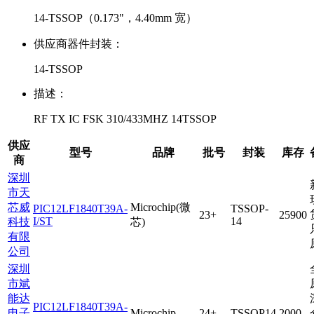
14-TSSOP（0.173"，4.40mm 宽）
供应商器件封装：
14-TSSOP
描述：
RF TX IC FSK 310/433MHZ 14TSSOP
供应
型号
品牌
批号
封装
库存
商
深圳
市天
芯威
Microchip(微
PIC12LF1840T39A-
TSSOP-
23+
25900
I/ST
14
科技
芯)
有限
公司
深圳
市斌
能达
PIC12LF1840T39A-
电子
Microchip
24+
TSSOP14
2000