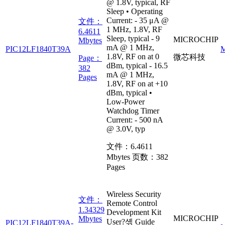
@ 1.8V, typical, RF
Sleep • Operating
Current: - 35 μA @
文件：
1 MHz, 1.8V, RF
6.4611
Sleep, typical - 9
MICROCHIP
Mbytes
mA @ 1 MHz,
PIC12LF1840T39A
1.8V, RF on at 0
微芯科技
Page：
dBm, typical - 16.5
382
mA @ 1 MHz,
Pages
1.8V, RF on at +10
dBm, typical •
Low-Power
Watchdog Timer
Current: - 500 nA
@ 3.0V, typ
文件：
6.4611
Mbytes
页数：
382
Pages
Wireless Security
文件：
Remote Control
1.34329
Development Kit
MICROCHIP
Mbytes
User?셲 Guide
PIC12LF1840T39A-