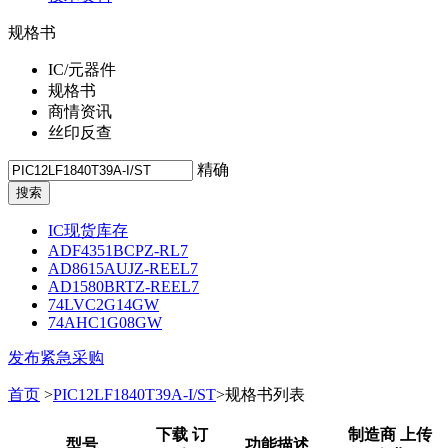
规格书
IC/元器件
规格书
商情资讯
丝印反查
精确
IC现货库存
ADF4351BCPZ-RL7
AD8615AUJZ-REEL7
AD1580BRTZ-REEL7
74LVC2G14GW
74AHC1G08GW
发布紧急采购
首页
>
PIC12LF1840T39A-I/ST
>规格书列表
下载 订
制造商 上传
型号
功能描述