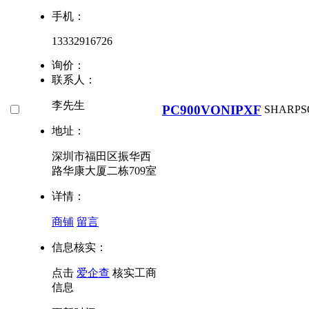
手机：
13332916726
询价：
联系人：
李先生
PC900VONIPXF
SHARP
S
地址：
深圳市福田区振华西
路华康大厦二栋709室
详情：
商铺
留言
信息核实：
点击
爱企查
核实工商
信息