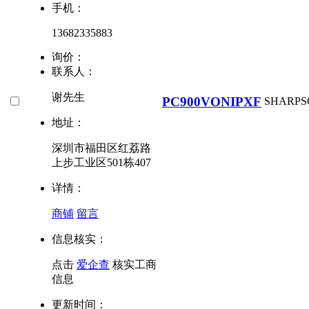
手机：
13682335883
询价：
联系人：
谢先生
PC900VONIPXF
SHARP
S
地址：
深圳市福田区红荔路
上步工业区501栋407
详情：
商铺
留言
信息核实：
点击
爱企查
核实工商
信息
更新时间：