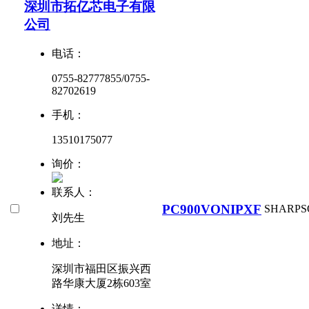
深圳市拓亿芯电子有限
公司
电话：
0755-82777855/0755-
82702619
手机：
13510175077
询价：
联系人：
PC900VONIPXF
SHARP
S
刘先生
地址：
深圳市福田区振兴西
路华康大厦2栋603室
详情：