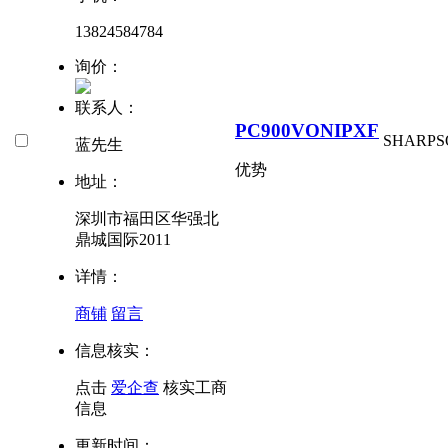
13824584784
询价：
联系人：
PC900VONIPXF
SHARP
S
蓝先生
优势
地址：
深圳市福田区华强北
鼎城国际2011
详情：
商铺
留言
信息核实：
点击
爱企查
核实工商
信息
更新时间：