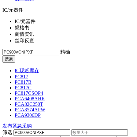
IC/元器件
IC/元器件
规格书
商情资讯
丝印反查
精确
IC现货库存
PC817
PC817B
PC817C
PC817CSOP4
PCA6408AHK
PCA82C250T
PCA8574APW
PCA9306DP
发布紧急采购
筛选