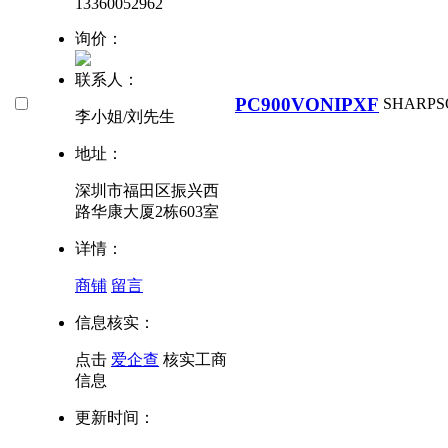
13360052962
询价：
联系人：
PC900VONIPXF
SHARP
S
李小姐/刘先生
地址：
深圳市福田区振兴西
路华康大厦2栋603室
详情：
商铺
留言
信息核实：
点击
爱企查
核实工商
信息
更新时间：