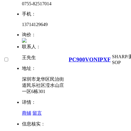
0755-82517014
手机：
13714129649
询价：
联系人：
SHARP
王先生
PC900VONIPXF
SOP
地址：
深圳市龙华区民治街
道民乐社区滢水山庄
一区6栋301
详情：
商铺
留言
信息核实：