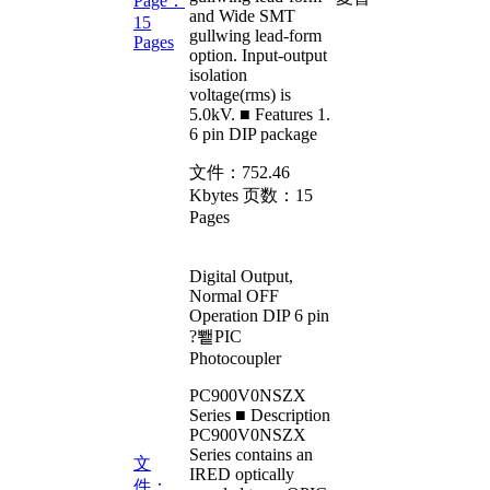
Page：
and Wide SMT
15
gullwing lead-form
Pages
option. Input-output
isolation
voltage(rms) is
5.0kV. ■ Features 1.
6 pin DIP package
文件：
752.46
Kbytes
页数：
15
Pages
Digital Output,
Normal OFF
Operation DIP 6 pin
?뾑PIC
Photocoupler
PC900V0NSZX
Series ■ Description
PC900V0NSZX
Series contains an
文
IRED optically
件：