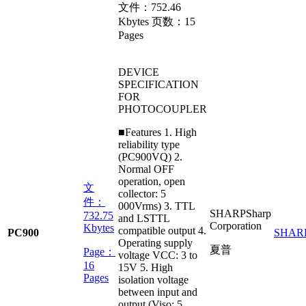
文件：
752.46
Kbytes
页数：
15
Pages
DEVICE
SPECIFICATION
FOR
PHOTOCOUPLER
■Features 1. High
reliability type
(PC900VQ) 2.
Normal OFF
operation, open
文
collector: 5
件：
000Vrms) 3. TTL
SHARP
Sharp
732.75
and LSTTL
Corporation
Kbytes
compatible output 4.
PC900
SHAR
Operating supply
夏普
Page：
voltage VCC: 3 to
16
15V 5. High
Pages
isolation voltage
between input and
output (Viso: 5