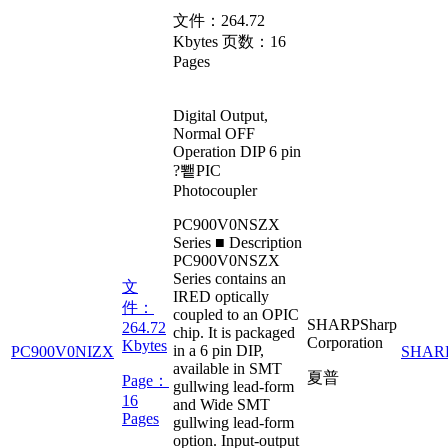
文件：
264.72
Kbytes
页数：
16
Pages
Digital Output,
Normal OFF
Operation DIP 6 pin
?뾑PIC
Photocoupler
PC900V0NSZX
Series ■ Description
PC900V0NSZX
Series contains an
文
IRED optically
件：
coupled to an OPIC
SHARP
Sharp
264.72
chip. It is packaged
Corporation
Kbytes
in a 6 pin DIP,
PC900V0NIZX
SHAR
available in SMT
夏普
Page：
gullwing lead-form
16
and Wide SMT
Pages
gullwing lead-form
option. Input-output