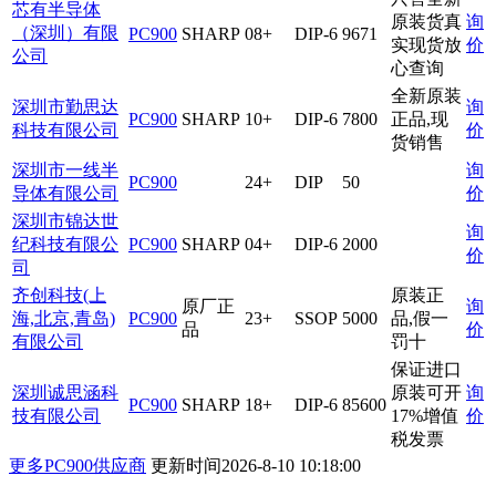
芯有半导体
原装货真
询
（深圳）有限
PC900
SHARP
08+
DIP-6
9671
实现货放
价
公司
心查询
全新原装
深圳市勤思达
询
PC900
SHARP
10+
DIP-6
7800
正品,现
科技有限公司
价
货销售
深圳市一线半
询
PC900
24+
DIP
50
导体有限公司
价
深圳市锦达世
询
纪科技有限公
PC900
SHARP
04+
DIP-6
2000
价
司
齐创科技(上
原装正
原厂正
询
海,北京,青岛)
PC900
23+
SSOP
5000
品,假一
品
价
有限公司
罚十
保证进口
深圳诚思涵科
原装可开
询
PC900
SHARP
18+
DIP-6
85600
技有限公司
17%增值
价
税发票
更多PC900供应商
更新时间
2026-8-10 10:18:00