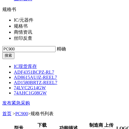
规格书
IC/元器件
规格书
商情资讯
丝印反查
精确
IC现货库存
ADF4351BCPZ-RL7
AD8615AUJZ-REEL7
AD1580BRTZ-REEL7
74LVC2G14GW
74AHC1G08GW
发布紧急采购
首页
>
PC900
>规格书列表
下载
制造商 上传
型号
功能描述
LOG