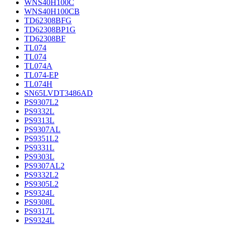
WNS40H100C
WNS40H100CB
TD62308BFG
TD62308BP1G
TD62308BF
TL074
TL074
TL074A
TL074-EP
TL074H
SN65LVDT3486AD
PS9307L2
PS9332L
PS9313L
PS9307AL
PS9351L2
PS9331L
PS9303L
PS9307AL2
PS9332L2
PS9305L2
PS9324L
PS9308L
PS9317L
PS9324L