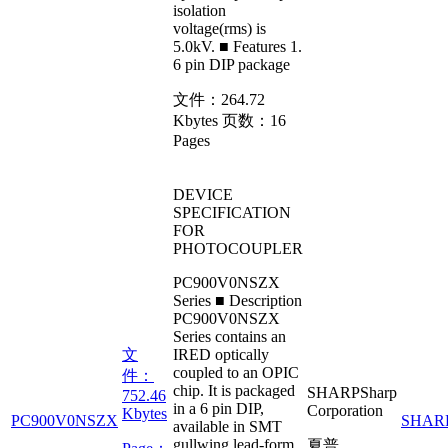
isolation
voltage(rms) is
5.0kV. ■ Features 1.
6 pin DIP package
文件：
264.72
Kbytes
页数：
16
Pages
DEVICE
SPECIFICATION
FOR
PHOTOCOUPLER
PC900V0NSZX
Series ■ Description
PC900V0NSZX
Series contains an
文
IRED optically
coupled to an OPIC
件：
chip. It is packaged
SHARP
Sharp
752.46
in a 6 pin DIP,
Corporation
Kbytes
PC900V0NSZX
SHAR
available in SMT
gullwing lead-form
夏普