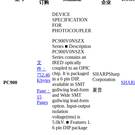
订购
企业
DEVICE
SPECIFICATION
FOR
PHOTOCOUPLER
PC900V0NSZX
Series ■ Description
PC900V0NSZX
Series contains an
文
IRED optically
coupled to an OPIC
件：
chip. It is packaged
SHARP
Sharp
752.46
in a 6 pin DIP,
Corporation
Kbytes
PC900
SHAR
available in SMT
gullwing lead-form
夏普
Page：
and Wide SMT
15
gullwing lead-form
Pages
option. Input-output
isolation
voltage(rms) is
5.0kV. ■ Features 1.
6 pin DIP package