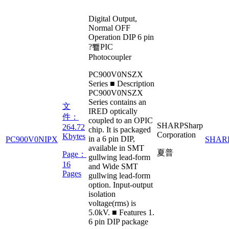
Digital Output,
Normal OFF
Operation DIP 6 pin
?뾑PIC
Photocoupler
PC900V0NSZX
Series ■ Description
PC900V0NSZX
Series contains an
文
IRED optically
件：
coupled to an OPIC
SHARP
Sharp
264.72
chip. It is packaged
Corporation
Kbytes
in a 6 pin DIP,
PC900V0NIPX
SHAR
available in SMT
夏普
Page：
gullwing lead-form
16
and Wide SMT
Pages
gullwing lead-form
option. Input-output
isolation
voltage(rms) is
5.0kV. ■ Features 1.
6 pin DIP package