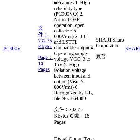
■Features 1. High
reliability type
(PC900VQ) 2.
Normal OFF
operation, open
文
collector: 5
件：
000Vrms) 3. TTL
SHARP
Sharp
732.75
and LSTTL
Corporation
Kbytes
compatible output 4.
PC900V
SHAR
Operating supply
夏普
Page：
voltage VCC: 3 to
16
15V 5. High
Pages
isolation voltage
between input and
output (Viso: 5
000Vrms) 6.
Recognized by UL,
file No. E64380
文件：
732.75
Kbytes
页数：
16
Pages
Digital Output Type