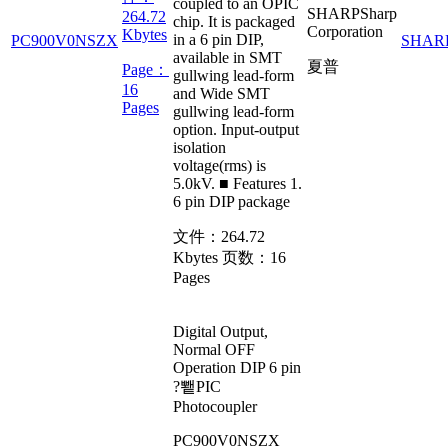
coupled to an OPIC
SHARP
Sharp
264.72
chip. It is packaged
Corporation
Kbytes
in a 6 pin DIP,
PC900V0NSZX
SHAR
available in SMT
夏普
Page：
gullwing lead-form
16
and Wide SMT
Pages
gullwing lead-form
option. Input-output
isolation
voltage(rms) is
5.0kV. ■ Features 1.
6 pin DIP package
文件：
264.72
Kbytes
页数：
16
Pages
Digital Output,
Normal OFF
Operation DIP 6 pin
?뾑PIC
Photocoupler
PC900V0NSZX