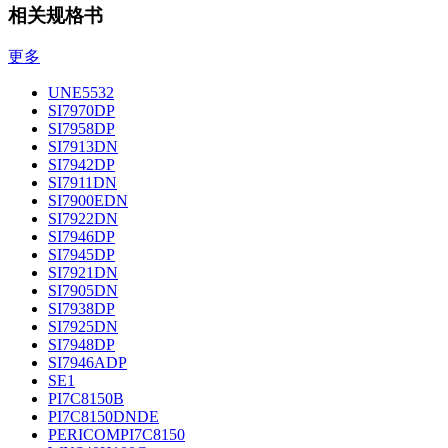
相关规格书
更多
UNE5532
SI7970DP
SI7958DP
SI7913DN
SI7942DP
SI7911DN
SI7900EDN
SI7922DN
SI7946DP
SI7945DP
SI7921DN
SI7905DN
SI7938DP
SI7925DN
SI7948DP
SI7946ADP
SE1
PI7C8150B
PI7C8150DNDE
PERICOMPI7C8150