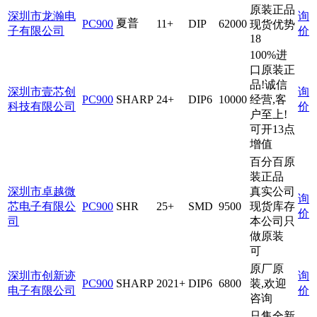
原装正品
深圳市龙瀚电
询
夏普
PC900
11+
DIP
62000
现货优势
子有限公司
价
18
100%进
口原装正
品!诚信
深圳市壹芯创
询
PC900
SHARP
24+
DIP6
10000
经营,客
科技有限公司
价
户至上!
可开13点
增值
百分百原
装正品
深圳市卓越微
真实公司
询
芯电子有限公
PC900
SHR
25+
SMD
9500
现货库存
价
司
本公司只
做原装
可
原厂原
深圳市创新迹
询
PC900
SHARP
2021+
DIP6
6800
装,欢迎
电子有限公司
价
咨询
只售全新