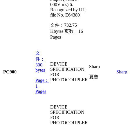
000Vrms) 6.
Recognized by UL,
file No. E64380
文件：
732.75
Kbytes
页数：
16
Pages
文
件：
DEVICE
300
Sharp
SPECIFICATION
bytes
PC900
Sharp
FOR
夏普
PHOTOCOUPLER
Page：
1
Pages
DEVICE
SPECIFICATION
FOR
PHOTOCOUPLER