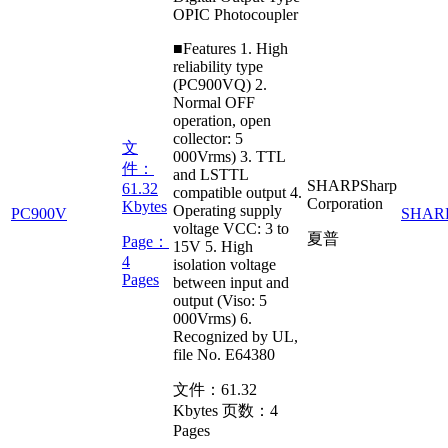
OPIC Photocoupler
■Features 1. High
reliability type
(PC900VQ) 2.
Normal OFF
operation, open
collector: 5
文
000Vrms) 3. TTL
件：
and LSTTL
SHARP
Sharp
61.32
compatible output 4.
Corporation
Kbytes
Operating supply
PC900V
SHAR
voltage VCC: 3 to
夏普
Page：
15V 5. High
4
isolation voltage
Pages
between input and
output (Viso: 5
000Vrms) 6.
Recognized by UL,
file No. E64380
文件：
61.32
Kbytes
页数：
4
Pages