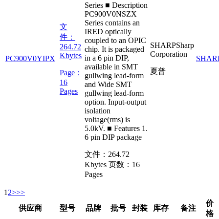
Series ■ Description
PC900V0NSZX
Series contains an
文
IRED optically
件：
coupled to an OPIC
SHARP
Sharp
264.72
chip. It is packaged
Corporation
Kbytes
in a 6 pin DIP,
PC900V0YIPX
SHAR
available in SMT
夏普
Page：
gullwing lead-form
16
and Wide SMT
Pages
gullwing lead-form
option. Input-output
isolation
voltage(rms) is
5.0kV. ■ Features 1.
6 pin DIP package
文件：
264.72
Kbytes
页数：
16
Pages
1
2
>
>>
价
供应商
型号
品牌
批号
封装
库存
备注
格