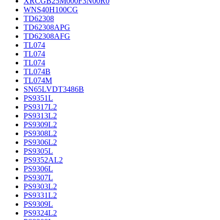
XRCGB25M000F3N00R0
WNS40H100CG
TD62308
TD62308APG
TD62308AFG
TL074
TL074
TL074
TL074B
TL074M
SN65LVDT3486B
PS9351L
PS9317L2
PS9313L2
PS9309L2
PS9308L2
PS9306L2
PS9305L
PS9352AL2
PS9306L
PS9307L
PS9303L2
PS9331L2
PS9309L
PS9324L2