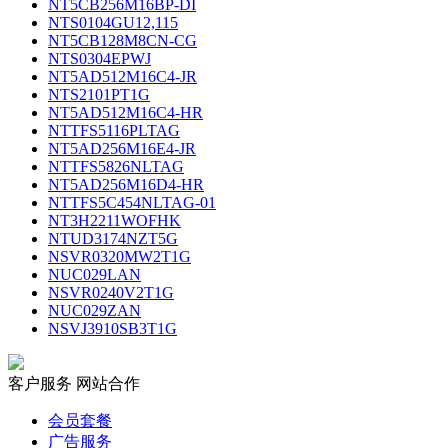
NT5CB256M16BP-DI
NTS0104GU12,115
NT5CB128M8CN-CG
NTS0304EPWJ
NT5AD512M16C4-JR
NTS2101PT1G
NT5AD512M16C4-HR
NTTFS5116PLTAG
NT5AD256M16E4-JR
NTTFS5826NLTAG
NT5AD256M16D4-HR
NTTFS5C454NLTAG-01
NT3H2211WOFHK
NTUD3174NZT5G
NSVR0320MW2T1G
NUC029LAN
NSVR0240V2T1G
NUC029ZAN
NSVJ3910SB3T1G
客户服务
网站合作
会员套餐
广告服务