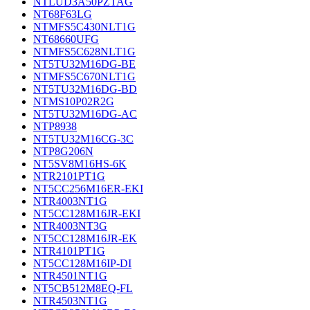
NTLUD3A50PZTAG
NT68F63LG
NTMFS5C430NLT1G
NT68660UFG
NTMFS5C628NLT1G
NT5TU32M16DG-BE
NTMFS5C670NLT1G
NT5TU32M16DG-BD
NTMS10P02R2G
NT5TU32M16DG-AC
NTP8938
NT5TU32M16CG-3C
NTP8G206N
NT5SV8M16HS-6K
NTR2101PT1G
NT5CC256M16ER-EKI
NTR4003NT1G
NT5CC128M16JR-EKI
NTR4003NT3G
NT5CC128M16JR-EK
NTR4101PT1G
NT5CC128M16IP-DI
NTR4501NT1G
NT5CB512M8EQ-FL
NTR4503NT1G