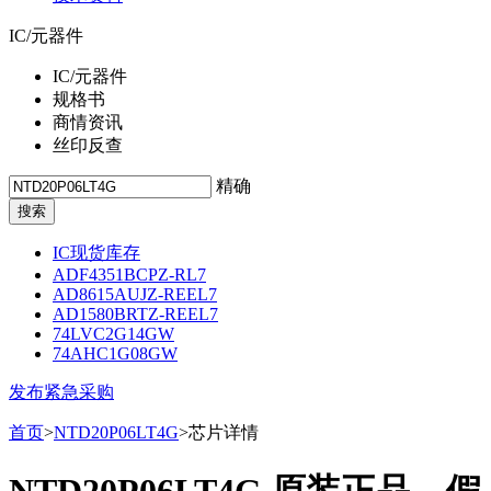
IC/元器件
IC/元器件
规格书
商情资讯
丝印反查
精确
IC现货库存
ADF4351BCPZ-RL7
AD8615AUJZ-REEL7
AD1580BRTZ-REEL7
74LVC2G14GW
74AHC1G08GW
发布紧急采购
首页
>
NTD20P06LT4G
>芯片详情