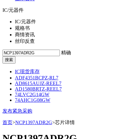
IC/元器件
IC/元器件
规格书
商情资讯
丝印反查
精确
IC现货库存
ADF4351BCPZ-RL7
AD8615AUJZ-REEL7
AD1580BRTZ-REEL7
74LVC2G14GW
74AHC1G08GW
发布紧急采购
首页
>
NCP1397ADR2G
>芯片详情
NCP1397ADR2G