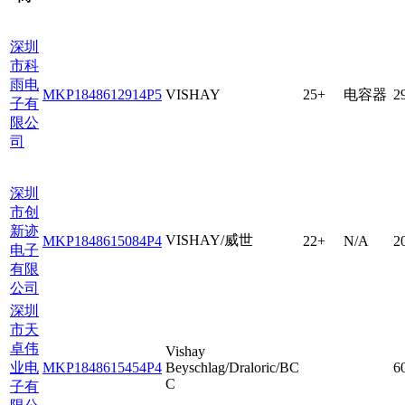
深圳
市科
雨电
MKP1848612914P5
VISHAY
25+
电容器
2
子有
限公
司
深圳
市创
新迹
VISHAY/威世
MKP1848615084P4
22+
N/A
2
电子
有限
公司
深圳
市天
卓伟
Vishay
业电
MKP1848615454P4
Beyschlag/Draloric/BC
6
C
子有