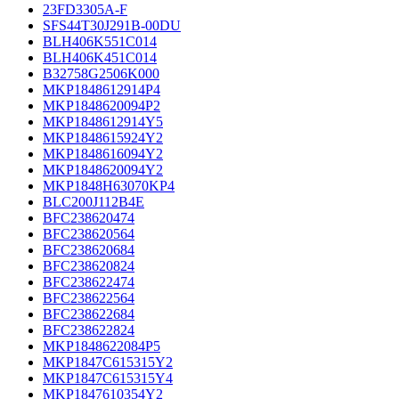
23FD3305A-F
SFS44T30J291B-00DU
BLH406K551C014
BLH406K451C014
B32758G2506K000
MKP1848612914P4
MKP1848620094P2
MKP1848612914Y5
MKP1848615924Y2
MKP1848616094Y2
MKP1848620094Y2
MKP1848H63070KP4
BLC200J112B4E
BFC238620474
BFC238620564
BFC238620684
BFC238620824
BFC238622474
BFC238622564
BFC238622684
BFC238622824
MKP1848622084P5
MKP1847C615315Y2
MKP1847C615315Y4
MKP1847610354Y2