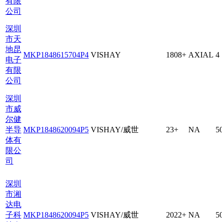
有限
公司
深圳
市天
地昆
MKP1848615704P4
VISHAY
1808+
AXIAL
4
电子
有限
公司
深圳
市威
尔健
半导
MKP1848620094P5
VISHAY/威世
23+
NA
5
体有
限公
司
深圳
市湘
达电
子科
MKP1848620094P5
VISHAY/威世
2022+
NA
5