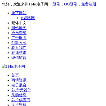
您好，欢迎来到114ic电子网！
登录
，
QQ登录
，
免费注册
旗下网站
ic资料网
繁体中文
网站地图
会员套餐
广告服务
付款方式
联系我们
在线咨询
诚信监督
首页
商情资讯
电子展会
芯片/元器件
采购信息
芯片供应商
技术资料