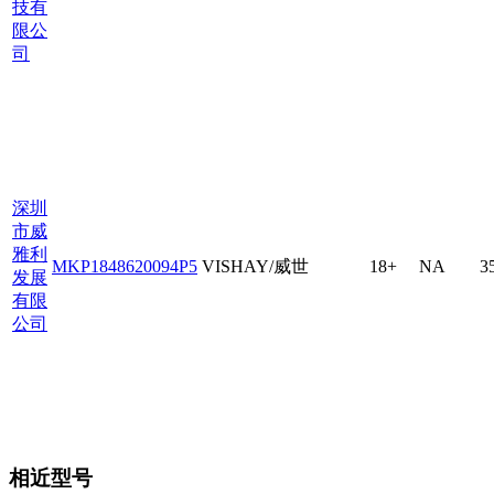
技有
限公
司
深圳
市威
雅利
MKP1848620094P5
VISHAY/威世
18+
NA
3
发展
有限
公司
相近型号