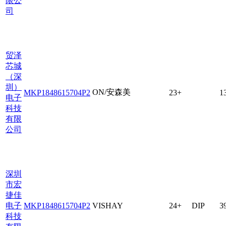
限公
司
贸泽
芯城
（深
圳）
ON/安森美
MKP1848615704P2
23+
1
电子
科技
有限
公司
深圳
市宏
捷佳
电子
MKP1848615704P2
VISHAY
24+
DIP
3
科技