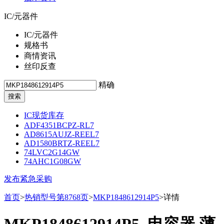
IC/元器件
IC/元器件
规格书
商情资讯
丝印反查
精确
IC现货库存
ADF4351BCPZ-RL7
AD8615AUJZ-REEL7
AD1580BRTZ-REEL7
74LVC2G14GW
74AHC1G08GW
发布紧急采购
首页
>
热销型号第8768页
>
MKP1848612914P5
>详情