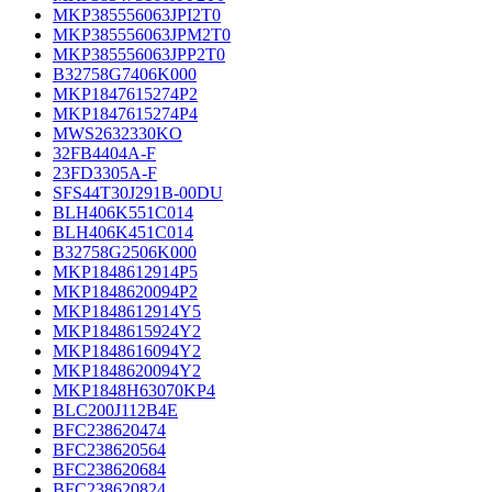
MKP385556063JPI2T0
MKP385556063JPM2T0
MKP385556063JPP2T0
B32758G7406K000
MKP1847615274P2
MKP1847615274P4
MWS2632330KO
32FB4404A-F
23FD3305A-F
SFS44T30J291B-00DU
BLH406K551C014
BLH406K451C014
B32758G2506K000
MKP1848612914P5
MKP1848620094P2
MKP1848612914Y5
MKP1848615924Y2
MKP1848616094Y2
MKP1848620094Y2
MKP1848H63070KP4
BLC200J112B4E
BFC238620474
BFC238620564
BFC238620684
BFC238620824