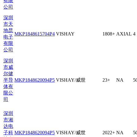
有限
公司
深圳
市天
地昆
MKP1848615704P4
VISHAY
1808+
AXIAL
4
电子
有限
公司
深圳
市威
尔健
半导
MKP1848620094P5
VISHAY/威世
23+
NA
5
体有
限公
司
深圳
市湘
达电
子科
MKP1848620094P5
VISHAY/威世
2022+
NA
5