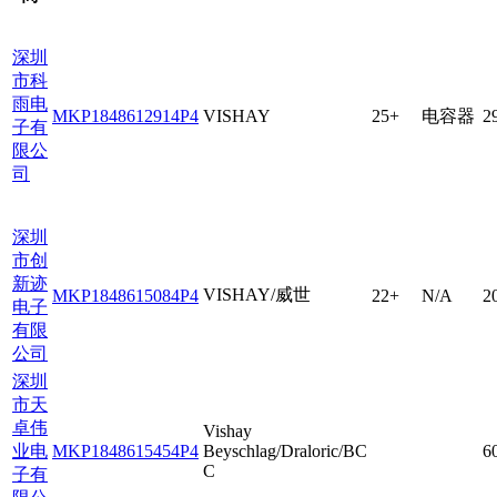
深圳
市科
雨电
MKP1848612914P4
VISHAY
25+
电容器
2
子有
限公
司
深圳
市创
新迹
VISHAY/威世
MKP1848615084P4
22+
N/A
2
电子
有限
公司
深圳
市天
卓伟
Vishay
业电
MKP1848615454P4
Beyschlag/Draloric/BC
6
C
子有