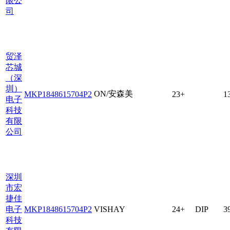
限公
司
贸泽
芯城
（深
圳）
ON/安森美
MKP1848615704P2
23+
1
电子
科技
有限
公司
深圳
市宏
捷佳
电子
MKP1848615704P2
VISHAY
24+
DIP
3
科技