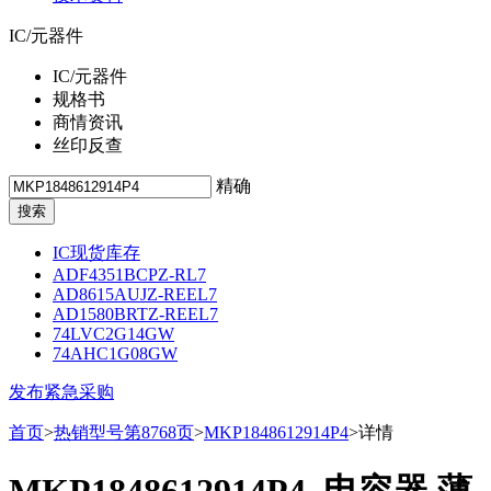
IC/元器件
IC/元器件
规格书
商情资讯
丝印反查
精确
IC现货库存
ADF4351BCPZ-RL7
AD8615AUJZ-REEL7
AD1580BRTZ-REEL7
74LVC2G14GW
74AHC1G08GW
发布紧急采购
首页
>
热销型号第8768页
>
MKP1848612914P4
>详情