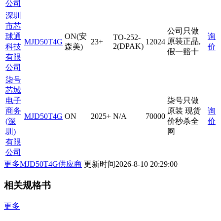
公司
深圳
市芯
公司只做
球通
ON(安
询
TO-252-
原装正品,
MJD50T4G
23+
12024
2(DPAK)
科技
森美)
价
假一赔十
有限
公司
柒号
芯城
电子
柒号只做
商务
原装 现货
询
MJD50T4G
ON
2025+
N/A
70000
(深
价秒杀全
价
圳)
网
有限
公司
更多MJD50T4G供应商
更新时间
2026-8-10 20:29:00
相关规格书
更多