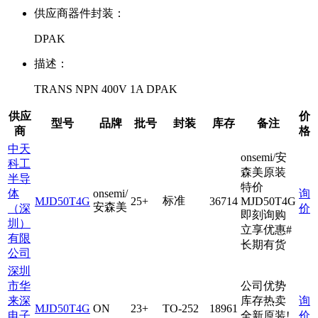
供应商器件封装：
DPAK
描述：
TRANS NPN 400V 1A DPAK
供应
价
型号
品牌
批号
封装
库存
备注
商
格
中天
onsemi/安
科工
森美原装
半导
特价
体
onsemi/
询
标准
MJD50T4G
25+
36714
MJD50T4G
安森美
（深
价
即刻询购
圳）
立享优惠#
有限
长期有货
公司
深圳
市华
公司优势
来深
库存热卖
询
MJD50T4G
ON
23+
TO-252
18961
电子
全新原装!
价