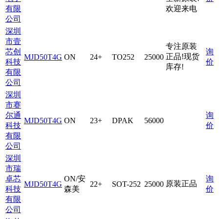
有限
欢迎来电
公司
深圳
市壹
专注原装
芯创
询
正品!现货
MJD50T4G
ON
24+
TO252
25000
科技
价
库存!
有限
公司
深圳
市赛
尔通
询
MJD50T4G
ON
23+
DPAK
56000
科技
价
有限
公司
深圳
市瑞
卓芯
ON/安
询
原装正品
MJD50T4G
22+
SOT-252
25000
科技
森美
价
有限
公司