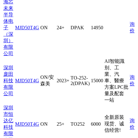
海芯
未来
半导
体电
询
子
MJD50T4G
ON
24+
DPAK
14950
价
（深
圳）
有限
公司
AI智能識
深圳
别、工
庞田
業、汽
ON/安
询
TO-252-
科技
MJD50T4G
2023+
15000
車、醫療
2(DPAK)
森美
价
有限
方案LPC批
公司
量及配套
一站
深圳
市恒
全新原装
达亿
询
现货、诚
MJD50T4G
ON
25+
TO252
6000
科技
价
信经营!
有限