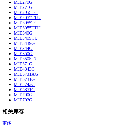
MJE270G
MJE271G
MJE2955TG
MJE2955TTU
MJE3055TG
MJE3055TTU
MJE340G
MJE340STU
MJE3439G
MJE344G
MJE350G
MJE350STU
MJE371G
MJE4343G
MJE5731AG
MJE5731G
MJE5742G
MJE5851G
MJE700G
MJE702G
相关库存
更多