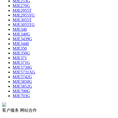
MJE253G
MJE270G
MJE2955T
MJE2955TG
MJE3055T
MJE3055TG
MJE340
MJE340G
MJE3439G
MJE3440
MJE350
MJE350G
MJE371
MJE371G
MJE5730G
MJE5731AG
MJE5742G
MJE5850G
MJE5852G
MJE700G
MJE703G
客户服务
网站合作