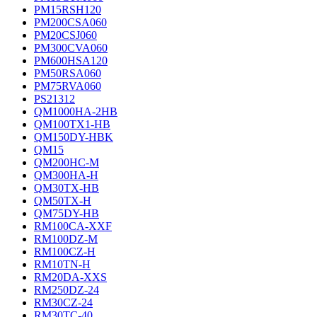
PM15RSH120
PM200CSA060
PM20CSJ060
PM300CVA060
PM600HSA120
PM50RSA060
PM75RVA060
PS21312
QM1000HA-2HB
QM100TX1-HB
QM150DY-HBK
QM15
QM200HC-M
QM300HA-H
QM30TX-HB
QM50TX-H
QM75DY-HB
RM100CA-XXF
RM100DZ-M
RM100CZ-H
RM10TN-H
RM20DA-XXS
RM250DZ-24
RM30CZ-24
RM30TC-40