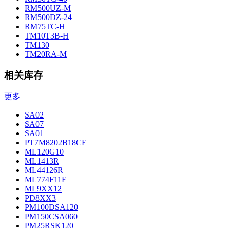
RM500UZ-M
RM500DZ-24
RM75TC-H
TM10T3B-H
TM130
TM20RA-M
相关库存
更多
SA02
SA07
SA01
PT7M8202B18CE
ML120G10
ML1413R
ML44126R
ML774F11F
ML9XX12
PD8XX3
PM100DSA120
PM150CSA060
PM25RSK120