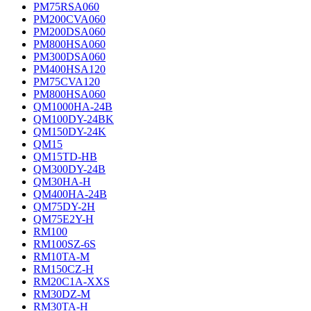
PM75RSA060
PM200CVA060
PM200DSA060
PM800HSA060
PM300DSA060
PM400HSA120
PM75CVA120
PM800HSA060
QM1000HA-24B
QM100DY-24BK
QM150DY-24K
QM15
QM15TD-HB
QM300DY-24B
QM30HA-H
QM400HA-24B
QM75DY-2H
QM75E2Y-H
RM100
RM100SZ-6S
RM10TA-M
RM150CZ-H
RM20C1A-XXS
RM30DZ-M
RM30TA-H