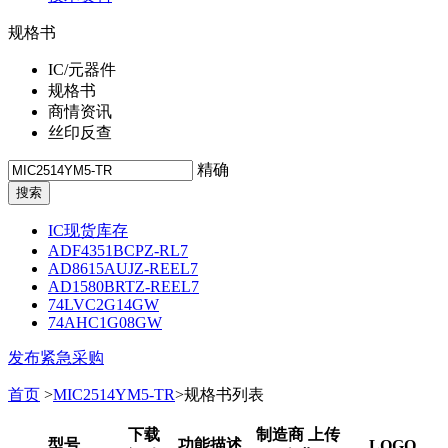
规格书
IC/元器件
规格书
商情资讯
丝印反查
精确
IC现货库存
ADF4351BCPZ-RL7
AD8615AUJZ-REEL7
AD1580BRTZ-REEL7
74LVC2G14GW
74AHC1G08GW
发布紧急采购
首页
>
MIC2514YM5-TR
>规格书列表
下载
制造商 上传
型号
功能描述
LOGO