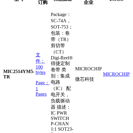
订购
企业
Package：
SC-74A，
SOT-753；
包装：卷
带（TR）
剪切带
（CT）
文
Digi-Reel®
件：
得捷定制
100
MICROCHIP
卷带 类
MIC2514YM5-
bytes
MICROCHIP
别：集成
TR
微芯科技
电路
Page：
（IC） 配
1
Pages
电开关，
负载驱动
器 描述：
IC PWR
SWITCH
P-CHAN
1:1 SOT23-