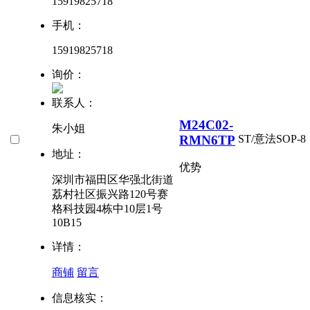
15919825718
手机：
15919825718
询价：
联系人：
M24C02-
朱小姐
RMN6TP
ST/意法
SOP-8
地址：
优势
深圳市福田区华强北街道
荔村社区振兴路120号赛
格科技园4栋中10层1号
10B15
详情：
商铺
留言
信息核实：