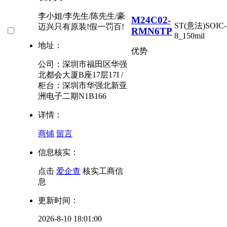
李小姐/李先生/陈先生/豪
M24C02-
ST(意法)
SOIC-
迈兴只有原装!假一罚百!
RMN6TP
8_150mil
地址：
优势
公司：深圳市福田区华强
北都会大厦B座17层17I /
柜台：深圳市华强北新亚
洲电子二期N1B166
详情：
商铺
留言
信息核实：
点击
爱企查
核实工商信
息
更新时间：
2026-8-10 18:01:00