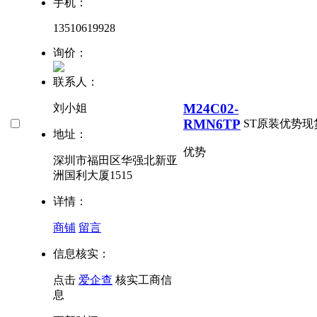
手机：
13510619928
询价：
联系人：
M24C02-
刘小姐
RMN6TP
ST
原装优势现
地址：
优势
深圳市福田区华强北新亚
洲国利大厦1515
详情：
商铺
留言
信息核实：
点击
爱企查
核实工商信
息