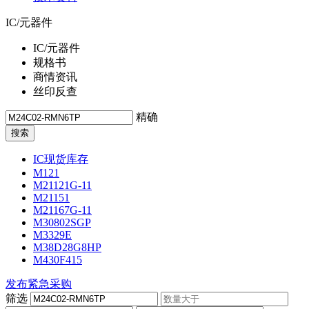
IC/元器件
IC/元器件
规格书
商情资讯
丝印反查
精确
IC现货库存
M121
M21121G-11
M21151
M21167G-11
M30802SGP
M3329E
M38D28G8HP
M430F415
发布紧急采购
筛选