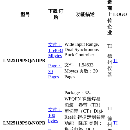
造
商
下载 订
型号
功能描述
上
LOGO
购
传
企
业
Wide Input Range,
文件：
TI
Dual Synchronous
1.54633
Buck Controller
Mbytes
德
LM25119PSQ/NOPB
TI
州
文件：
1.54633
Page：
仪
Mbytes
页数：
39
39
器
Pages
Pages
Package：32-
WFQFN 裸露焊盘；
包装：卷带（TR）
TI
文件：
剪切带（CT）Digi-
100
Reel® 得捷定制卷带
德
bytes
LM25119PSQ/NOPB
TI
功能：降压 类别：
州
集成电路（IC）