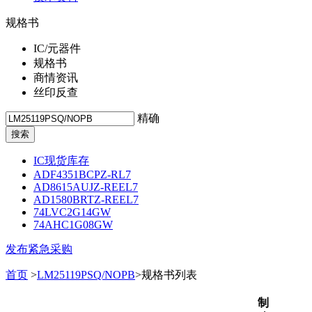
规格书
IC/元器件
规格书
商情资讯
丝印反查
精确
IC现货库存
ADF4351BCPZ-RL7
AD8615AUJZ-REEL7
AD1580BRTZ-REEL7
74LVC2G14GW
74AHC1G08GW
发布紧急采购
首页
>
LM25119PSQ/NOPB
>规格书列表
制