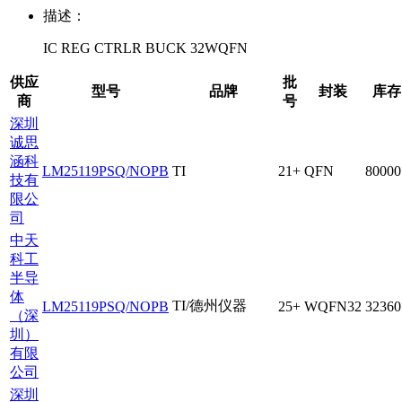
描述：
IC REG CTRLR BUCK 32WQFN
供应
批
型号
品牌
封装
库存
商
号
深圳
诚思
涵科
LM25119PSQ/NOPB
TI
21+
QFN
80000
技有
限公
司
中天
科工
半导
体
TI/德州仪器
LM25119PSQ/NOPB
25+
WQFN32
32360
（深
圳）
有限
公司
深圳