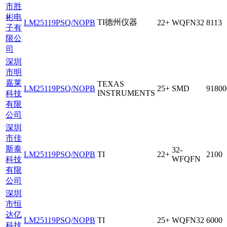
市胜
彬电
TI德州仪器
LM25119PSQ/NOPB
22+
WQFN32
8113
子有
限公
司
深圳
市明
嘉莱
TEXAS
LM25119PSQ/NOPB
25+
SMD
91800
INSTRUMENTS
科技
有限
公司
深圳
市佳
斯泰
32-
LM25119PSQ/NOPB
TI
22+
2100
WFQFN
科技
有限
公司
深圳
市恒
达亿
LM25119PSQ/NOPB
TI
25+
WQFN32
6000
科技