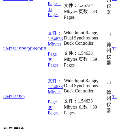
州
Page：
文件：
1.26734
仪
33
Mbytes
页数：
33
器
Pages
Pages
Wide Input Range,
文件：
TI
Dual Synchronous
1.54633
Buck Controller
Mbytes
德
LM25119PSQE/NOPB
TI
州
文件：
1.54633
Page：
仪
Mbytes
页数：
39
39
器
Pages
Pages
Wide Input Range,
文件：
TI
Dual Synchronous
1.54633
Buck Controller
Mbytes
德
LM25119Q
TI
州
文件：
1.54633
Page：
仪
Mbytes
页数：
39
39
器
Pages
Pages