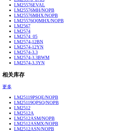
LM25576EVAL
LM25576MH/NOPB
LM25576MHX/NOPB
LM25576Q0MHX/NOPB
LM2567
LM2574
LM2574_05
LM2574-12BN
LM2574-12YN
LM2574-3.3
LM2574-3.3BWM
LM2574-3.3YN
相关库存
更多
LM25119PSQE/NOPB
LM25119QPSQ/NOPB
LM2512
LM2512A
LM2512ASM/NOPB
LM2512ASMX/NOPB
LM2512ASN/NOPB