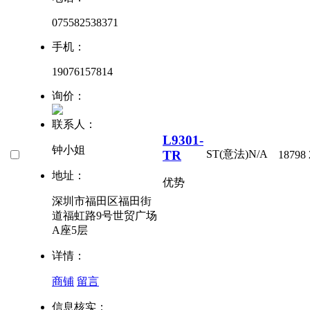
075582538371
手机：
19076157814
询价：
联系人：
L9301-
钟小姐
TR
ST(意法)
N/A
18798
地址：
优势
深圳市福田区福田街
道福虹路9号世贸广场
A座5层
详情：
商铺
留言
信息核实：