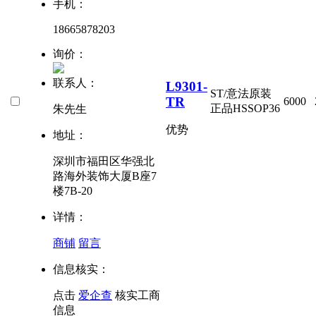
手机：
18665878203
询价：
联系人：
L9301-
ST/意法原装
TR
6000
正品
HSSOP36
朱先生
优势
地址：
深圳市福田区华强北
路海外装饰大厦B座7
楼7B-20
详情：
商铺
留言
信息核实：
点击
爱企查
核实工商
信息