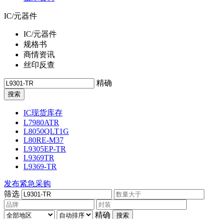
IC/元器件
IC/元器件
规格书
商情资讯
丝印反查
精确
IC现货库存
L7980ATR
L8050QLT1G
L80RE-M37
L9305EP-TR
L9369TR
L9369-TR
发布紧急采购
筛选
精确
搜索