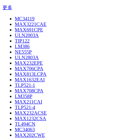
更多
MC34119
MAX3221CAE
MAX691CPE
ULN2003A
TIP122
LM386
NE555P
ULN2803A
MAX232EPE
MAX706CPA
MAX813LCPA
MAX1632EAI
TLP521-1
MAX708CPA
LM358P
MAX211CAI
TLP521-4
MAX232ACSE
MAX1232CSA
TL494CN
MC34063
MAX202CWE