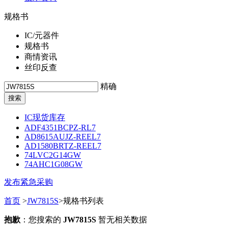
规格书
IC/元器件
规格书
商情资讯
丝印反查
精确
IC现货库存
ADF4351BCPZ-RL7
AD8615AUJZ-REEL7
AD1580BRTZ-REEL7
74LVC2G14GW
74AHC1G08GW
发布紧急采购
首页
>
JW7815S
>规格书列表
抱歉
：您搜索的
JW7815S
暂无相关数据