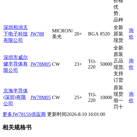
价格
优
势、
品种
深圳和润天
全新
询
MICRON/
下电子科技
JW788
20+
BGA
8520
原装
美光
价
有限公司
现货
全新
原装
深圳市威尔
正品
询
TO-
健半导体有
JW78M05
CW
23+
50000
220
现货,
价
限公司
支持
订货
原装
京海半导体
现货
询
TO-
(深圳)有限
JW78M05
CW
25+
10000
220
假一
价
公司
罚十
更多JW7815S供应商
更新时间
2026-8-10 16:01:00
相关规格书