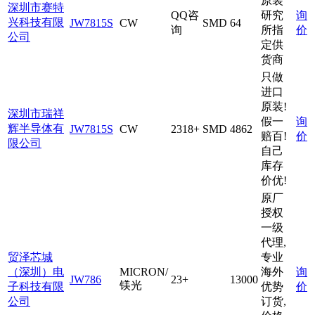
原装
深圳市赛特
QQ咨
研究
询
兴科技有限
JW7815S
CW
SMD
64
询
所指
价
公司
定供
货商
只做
进口
原装!
深圳市瑞祥
假一
询
辉半导体有
JW7815S
CW
2318+
SMD
4862
赔百!
价
限公司
自己
库存
价优!
原厂
授权
一级
代理,
贸泽芯城
专业
（深圳）电
MICRON/
海外
询
JW786
23+
13000
镁光
子科技有限
优势
价
公司
订货,