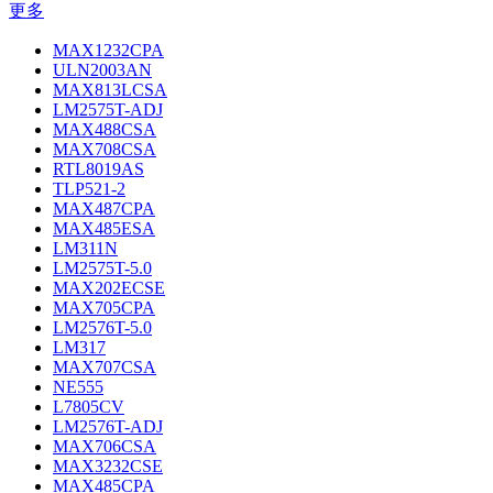
更多
MAX1232CPA
ULN2003AN
MAX813LCSA
LM2575T-ADJ
MAX488CSA
MAX708CSA
RTL8019AS
TLP521-2
MAX487CPA
MAX485ESA
LM311N
LM2575T-5.0
MAX202ECSE
MAX705CPA
LM2576T-5.0
LM317
MAX707CSA
NE555
L7805CV
LM2576T-ADJ
MAX706CSA
MAX3232CSE
MAX485CPA