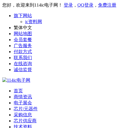
您好，欢迎来到114ic电子网！
登录
，
QQ登录
，
免费注册
旗下网站
ic资料网
繁体中文
网站地图
会员套餐
广告服务
付款方式
联系我们
在线咨询
诚信监督
首页
商情资讯
电子展会
芯片/元器件
采购信息
芯片供应商
技术资料