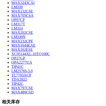
MAX3243CAI
LM339
MAX232CSE
MAX705CSA
OP07CP
LM317T
LM324
MAX202CSE
LM339N
MAX232CPE
MAX1644EAE
MAX202ESE
XC95144XL-10TQ100C
OP27GP
OPA2277UA
TIP41C
LM2576S-5.0
TL7705ACP
TDA2822
TIP42C
MAX797CSE
MAX489CSD
相关库存