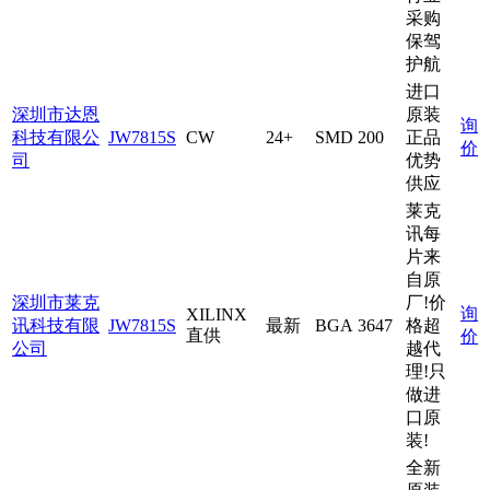
采购
保驾
护航
进口
深圳市达恩
原装
询
科技有限公
JW7815S
CW
24+
SMD
200
正品
价
司
优势
供应
莱克
讯每
片来
自原
深圳市莱克
厂!价
询
XILINX
讯科技有限
JW7815S
最新
BGA
3647
格超
直供
价
公司
越代
理!只
做进
口原
装!
全新