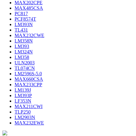
MAX202CPE
MAX485CSA
PC817
PCF8574T
LM393N
TL431
MAX232CWE
LM358N
LM393
LM324N
LM358
ULN2003
TL074CN
LM2596S-5.0
MAX660CSA
MAX233CPP
LM139J
LM393P
LF353N
MAX211CWI
TLP250
LM2903N
MAX232EWE