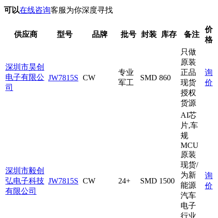
可以
在线咨询
客服为你深度寻找
价
供应商
型号
品牌
批号
封装
库存
备注
格
只做
原装
深圳市昊创
专业
正品
询
电子有限公
JW7815S
CW
SMD
860
军工
现货
价
司
授权
货源
AI芯
片,车
规
MCU
原装
现货/
深圳市毅创
为新
询
弘电子科技
JW7815S
CW
24+
SMD
1500
能源
价
有限公司
汽车
电子
行业