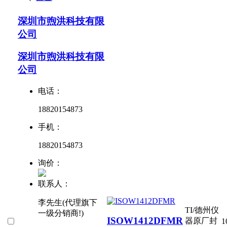
深圳市煦洪科技有限
公司
深圳市煦洪科技有限
公司
电话：
18820154873
手机：
18820154873
询价：
联系人：
李先生(代理旗下
TI/德州仪
一级分销商!)
ISOW1412DFMR
器
原厂封
1