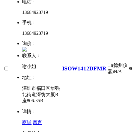
电话：
13684923719
手机：
13684923719
询价：
联系人：
TI(德州仪
谢小姐
ISOW1412DFMR
8
器)
N/A
地址：
深圳市福田区华强
北街道深纺大厦B
座806-35B
详情：
商铺
留言