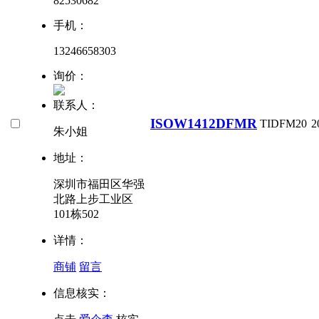
82530682
手机：
13246658303
询价：
联系人：
ISOW1412DFMR
TI
DFM20
2
朱小姐
地址：
深圳市福田区华强
北路上步工业区
101栋502
详情：
商铺
留言
信息核实：