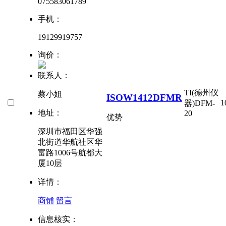
075583061789
手机：
19129919757
询价：
联系人：
TI(德州仪
蔡小姐
ISOW1412DFMR
1
器)
DFM-
地址：
20
优势
深圳市福田区华强
北街道华航社区华
富路1006号航都大
厦10层
详情：
商铺
留言
信息核实：