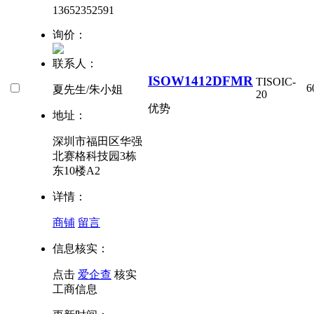
13652352591
询价：
联系人：
ISOW1412DFMR
TI
SOIC-
6
夏先生/朱小姐
20
优势
地址：
深圳市福田区华强
北赛格科技园3栋
东10楼A2
详情：
商铺
留言
信息核实：
点击
爱企查
核实
工商信息