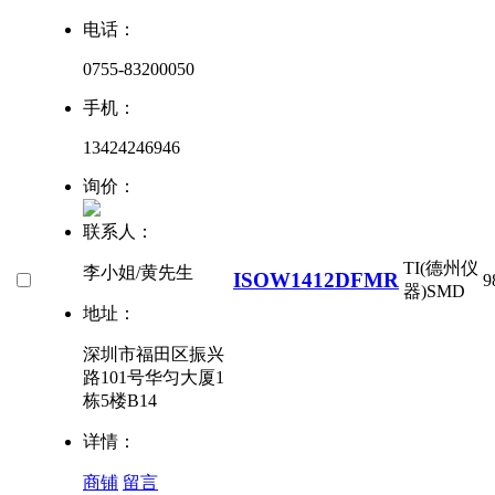
电话：
0755-83200050
手机：
13424246946
询价：
联系人：
TI(德州仪
李小姐/黄先生
ISOW1412DFMR
9
器)
SMD
地址：
深圳市福田区振兴
路101号华匀大厦1
栋5楼B14
详情：
商铺
留言