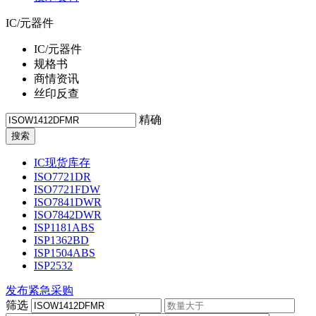
IC/元器件
IC/元器件
规格书
商情资讯
丝印反查
精确
IC现货库存
ISO7721DR
ISO7721FDW
ISO7841DWR
ISO7842DWR
ISP1181ABS
ISP1362BD
ISP1504ABS
ISP2532
发布紧急采购
筛选