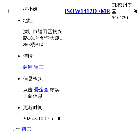
TI/德州仪
柯小姐
ISOW1412DFMR
9
器
SOIC20
地址：
深圳市福田区振兴
路101号华匀大厦1
栋5楼B14
详情：
商铺
留言
信息核实：
点击
爱企查
核实
工商信息
更新时间：
2026-8-10 17:51:00
13年
留言