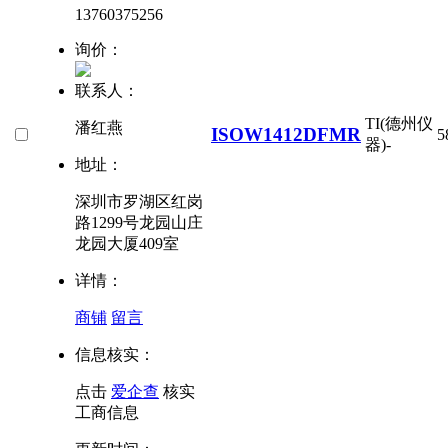
13760375256
询价：
联系人：
TI(德州仪
潘红燕
ISOW1412DFMR
5
器)
-
地址：
深圳市罗湖区红岗
路1299号龙园山庄
龙园大厦409室
详情：
商铺
留言
信息核实：
点击
爱企查
核实
工商信息