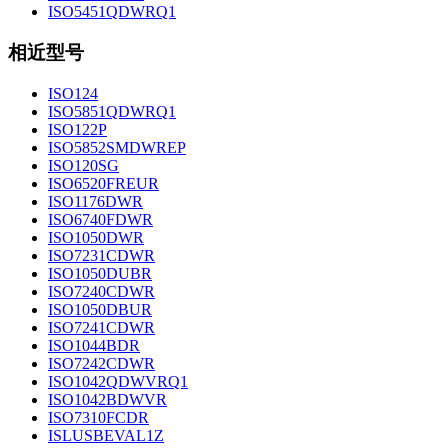
ISO5451QDWRQ1
相近型号
ISO124
ISO5851QDWRQ1
ISO122P
ISO5852SMDWREP
ISO120SG
ISO6520FREUR
ISO1176DWR
ISO6740FDWR
ISO1050DWR
ISO7231CDWR
ISO1050DUBR
ISO7240CDWR
ISO1050DBUR
ISO7241CDWR
ISO1044BDR
ISO7242CDWR
ISO1042QDWVRQ1
ISO1042BDWVR
ISO7310FCDR
ISLUSBEVAL1Z