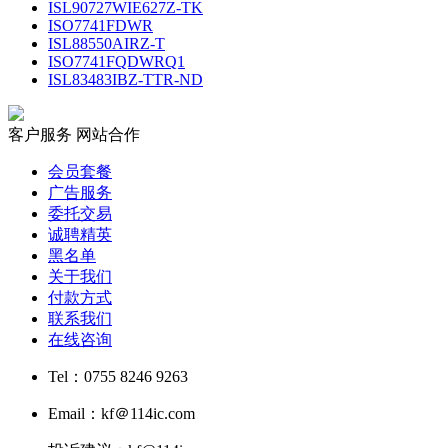
ISL90727WIE627Z-TK
ISO7741FDWR
ISL88550AIRZ-T
ISO7741FQDWRQ1
ISL83483IBZ-TTR-ND
客户服务
网站合作
会员套餐
广告服务
委托交易
诚聘精英
黑名单
关于我们
付款方式
联系我们
在线咨询
Tel：0755 8246 9263
Email：kf＠114ic.com