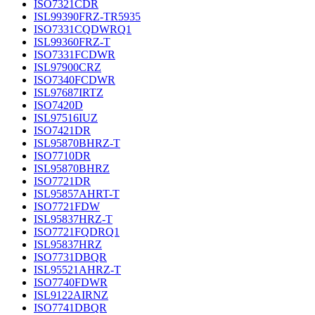
ISO7321CDR
ISL99390FRZ-TR5935
ISO7331CQDWRQ1
ISL99360FRZ-T
ISO7331FCDWR
ISL97900CRZ
ISO7340FCDWR
ISL97687IRTZ
ISO7420D
ISL97516IUZ
ISO7421DR
ISL95870BHRZ-T
ISO7710DR
ISL95870BHRZ
ISO7721DR
ISL95857AHRT-T
ISO7721FDW
ISL95837HRZ-T
ISO7721FQDRQ1
ISL95837HRZ
ISO7731DBQR
ISL95521AHRZ-T
ISO7740FDWR
ISL9122AIRNZ
ISO7741DBQR