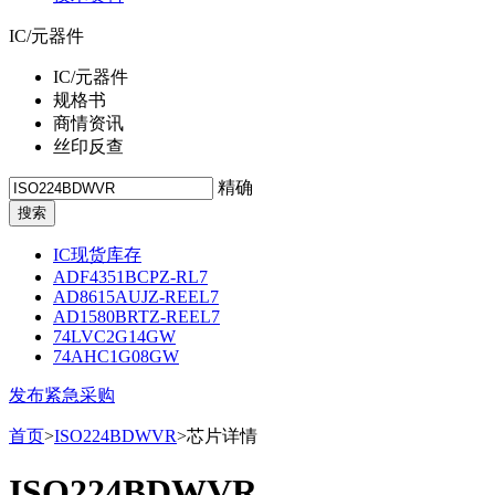
IC/元器件
IC/元器件
规格书
商情资讯
丝印反查
精确
IC现货库存
ADF4351BCPZ-RL7
AD8615AUJZ-REEL7
AD1580BRTZ-REEL7
74LVC2G14GW
74AHC1G08GW
发布紧急采购
首页
>
ISO224BDWVR
>芯片详情
ISO224BDWVR