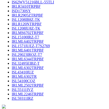
IS62WV51216BLL-55TLI
IRLR3410TRPBF
ISD1730SY
IRLR2905ZTRPBF
ISL1208IB8Z-TK
IRLR120NTRPBF
ISL1208IU8Z-TK
IRLMS6702TRPBF
ISL15100IRZ-T7
IRLML6402TRPBF
ISL1571IUEZ-T7S2769
IRLML6401TRPBF
ISL29023IROZ-T7
IRLML6344TRPBF
ISL32495EIBZ-T
IRLML6302TRPBF
ISL43410IUZ
IRLML6302TR
ISL54100CQZ
IRLML2502TRPBF
ISL55111IVZ
IRLML2246TRPBF
ISL59311IRZ