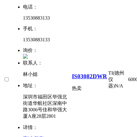
电话：
13530883133
手机：
13530883133
询价：
联系人：
TI(德州
林小姐
IS03082DWR
仪
600
地址：
器)
N/A
热卖
深圳市福田区华强北
街道华航社区深南中
路3006号佳和华强大
厦A座28层2801
详情：