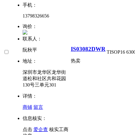
手机：
13798326656
询价：
联系人：
IS03082DWR
阮秋平
TI
SOP16
630
热卖
地址：
深圳市龙华区龙华街
道松和社区共和花园
130号三单元301
详情：
商铺
留言
信息核实：
点击
爱企查
核实工商