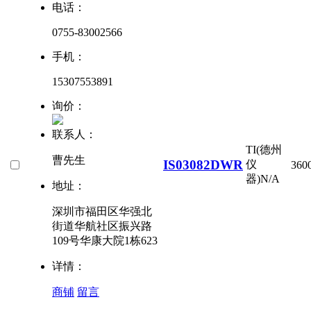
电话：
0755-83002566
手机：
15307553891
询价：
联系人：
TI(德州
曹先生
IS03082DWR
仪
360
器)
N/A
地址：
深圳市福田区华强北
街道华航社区振兴路
109号华康大院1栋623
详情：
商铺
留言