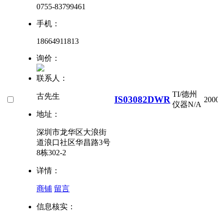
0755-83799461
手机：
18664911813
询价：
联系人：
TI/德州
古先生
IS03082DWR
200
仪器
N/A
地址：
深圳市龙华区大浪街
道浪口社区华昌路3号
8栋302-2
详情：
商铺
留言
信息核实：