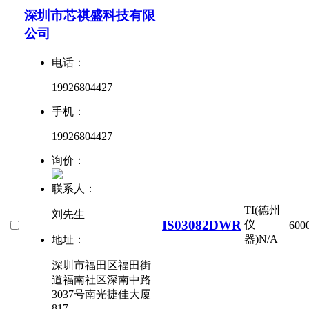
深圳市芯祺盛科技有限
公司
电话：
19926804427
手机：
19926804427
询价：
联系人：
TI(德州
刘先生
IS03082DWR
仪
600
器)
N/A
地址：
深圳市福田区福田街
道福南社区深南中路
3037号南光捷佳大厦
817