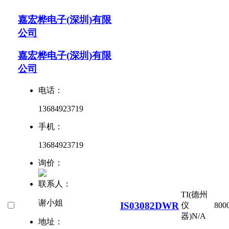
嘉宏桦电子(深圳)有限
公司
嘉宏桦电子(深圳)有限
公司
电话：
13684923719
手机：
13684923719
询价：
联系人：
TI(德州
谢小姐
IS03082DWR
仪
800
器)
N/A
地址：