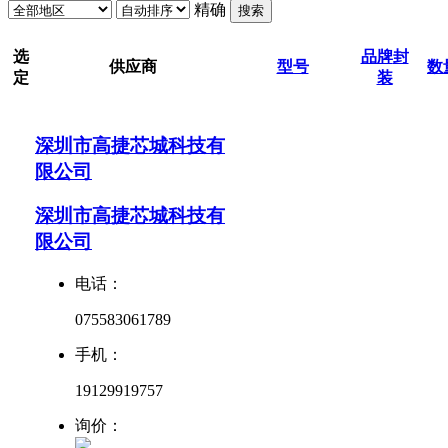
精确
搜索
选
品牌
封
供应商
型号
数
定
装
深圳市高捷芯城科技有
限公司
深圳市高捷芯城科技有
限公司
电话：
075583061789
手机：
19129919757
询价：