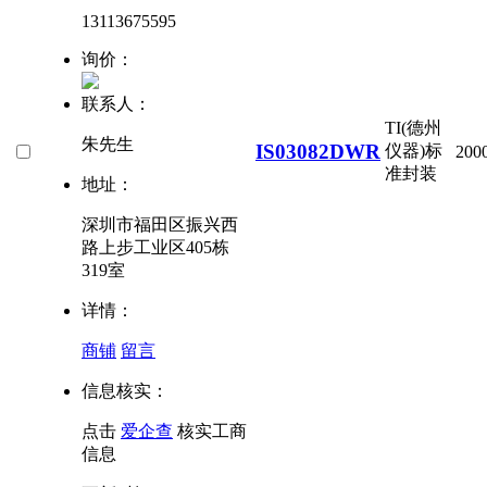
13113675595
询价：
联系人：
TI(德州
朱先生
IS03082DWR
仪器)
标
200
准封装
地址：
深圳市福田区振兴西
路上步工业区405栋
319室
详情：
商铺
留言
信息核实：
点击
爱企查
核实工商
信息