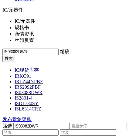
IC/元器件
IC/元器件
规格书
商情资讯
丝印反查
精确
IC现货库存
IRKC91
IRLZ44NPBF
IRS2092PBF
IS03088DWR
IS2801-4
ISD1730SY
ISL6314CRZ
发布紧急采购
筛选