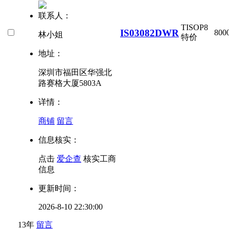
联系人：
TI
SOP8
IS03082DWR
800
林小姐
特价
地址：
深圳市福田区华强北
路赛格大厦5803A
详情：
商铺
留言
信息核实：
点击
爱企查
核实工商
信息
更新时间：
2026-8-10 22:30:00
13年
留言