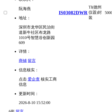
TI(德州
阮海燕
IS03082DWR
仪器)
封
500
装
地址：
深圳市龙华区民治街
道新牛社区布龙路
1010号智慧谷创新园
609
详情：
商铺
留言
信息核实：
点击
爱企查
核实工商
信息
更新时间：
2026-8-10 15:52:00
6年
留言