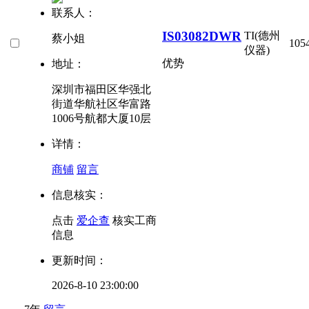
联系人：
IS03082DWR
TI(德州
蔡小姐
105
仪器)
优势
地址：
深圳市福田区华强北
街道华航社区华富路
1006号航都大厦10层
详情：
商铺
留言
信息核实：
点击
爱企查
核实工商
信息
更新时间：
2026-8-10 23:00:00