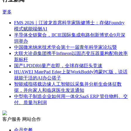
更多
FMS 2026｜江波龙首席科学家陈健博士：存储Foundry
模式赋能端侧AI
半导体全链聚合，IICIE国际集成电路创新博览会9月深
圳举办
中国微米纳米技术学会第十一届青年科学家论坛暨
大联大诠鼎集团携手Infineon以固态变压器重构配电效率
新标杆
国产LPDDR6量产在即，全球存储巨头竞速
HUAWEI MatePad Edge上架WorkBuddy鸿蒙PC版，说话
就能干活的AI办公搭子
智能戒指搭载边缘人工智能以采集并分析生命体征数
据，并向家人和临床医生发送通知
中型电子制造企业如何用一体化SaaS ERP 管住物料、交
付、质量与利润
客户服务
网站合作
会员套餐