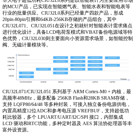
华大电子超低功耗CIU32L0系列是以智能表计为主要应用市场
的MCU产品，已实现在智能燃气表、智能水表和智能电表等
行业的批量供应。CIU32L0系列已经量产四款产品，形成
20pin-80pin引脚和64KB-256KB存储的产品组合，其中
CIU32L071、CIU32L051在设计之初就针对智能表计需求痛点
进行优化设计，具备LCD电荷泵模式和VBAT备份电源域等特
色优势，CIU32L030则主要面向小资源需求场景，如智能控制
阀、无磁计量模块等。
CIU32L071/CIU32L051 系列基于 ARM Cortex-M0 + 内核，最
高频率48MHz，最多配备 256KB Flash和28KB SRAM存储，
支持 LQFP80/64/48 等多种封装，可接入独立备份电源供电，
内置高精度12位ADC和参考电压源 VREFBUF，支持超低功
耗比较器，多个 LPUART/UART/I2C/SPI 接口，内部集成
LCD 驱动和RTC功能，多种定时器及 AES 算法协处理器等丰
富外设资源。