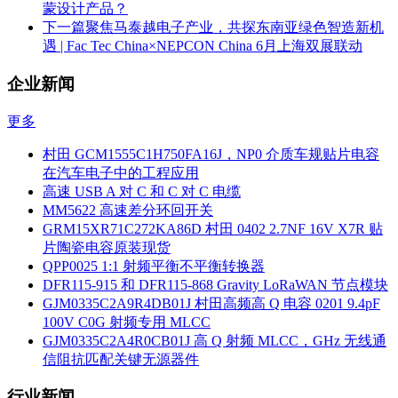
蒙设计产品？
下一篇
聚焦马泰越电子产业，共探东南亚绿色智造新机
遇 | Fac Tec China×NEPCON China 6月上海双展联动
企业新闻
更多
村田 GCM1555C1H750FA16J，NP0 介质车规贴片电容
在汽车电子中的工程应用
高速 USB A 对 C 和 C 对 C 电缆
MM5622 高速差分环回开关
GRM15XR71C272KA86D 村田 0402 2.7NF 16V X7R 贴
片陶瓷电容原装现货
QPP0025 1:1 射频平衡不平衡转换器
DFR115-915 和 DFR115-868 Gravity LoRaWAN 节点模块
GJM0335C2A9R4DB01J 村田高频高 Q 电容 0201 9.4pF
100V C0G 射频专用 MLCC
GJM0335C2A4R0CB01J 高 Q 射频 MLCC，GHz 无线通
信阻抗匹配关键无源器件
行业新闻