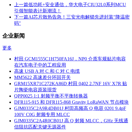
上一篇
低功耗+安全通信，华大电子CIU32L0系列MCU
引领智能表计新潮流！
下一篇
AI芯片散热告急！三安光电解锁先进封装"降温密
码"
企业新闻
更多
村田 GCM1555C1H750FA16J，NP0 介质车规贴片电容
在汽车电子中的工程应用
高速 USB A 对 C 和 C 对 C 电缆
MM5622 高速差分环回开关
GRM15XR71C272KA86D 村田 0402 2.7NF 16V X7R 贴
片陶瓷电容原装现货
QPP0025 1:1 射频平衡不平衡转换器
DFR115-915 和 DFR115-868 Gravity LoRaWAN 节点模块
GJM0335C2A9R4DB01J 村田高频高 Q 电容 0201 9.4pF
100V C0G 射频专用 MLCC
GJM0335C2A4R0CB01J 高 Q 射频 MLCC，GHz 无线通
信阻抗匹配关键无源器件