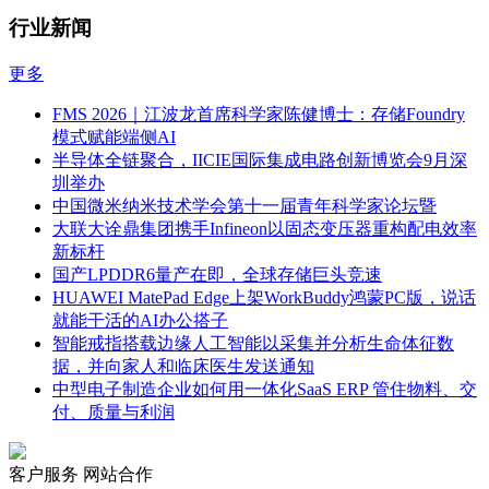
行业新闻
更多
FMS 2026｜江波龙首席科学家陈健博士：存储Foundry
模式赋能端侧AI
半导体全链聚合，IICIE国际集成电路创新博览会9月深
圳举办
中国微米纳米技术学会第十一届青年科学家论坛暨
大联大诠鼎集团携手Infineon以固态变压器重构配电效率
新标杆
国产LPDDR6量产在即，全球存储巨头竞速
HUAWEI MatePad Edge上架WorkBuddy鸿蒙PC版，说话
就能干活的AI办公搭子
智能戒指搭载边缘人工智能以采集并分析生命体征数
据，并向家人和临床医生发送通知
中型电子制造企业如何用一体化SaaS ERP 管住物料、交
付、质量与利润
客户服务
网站合作