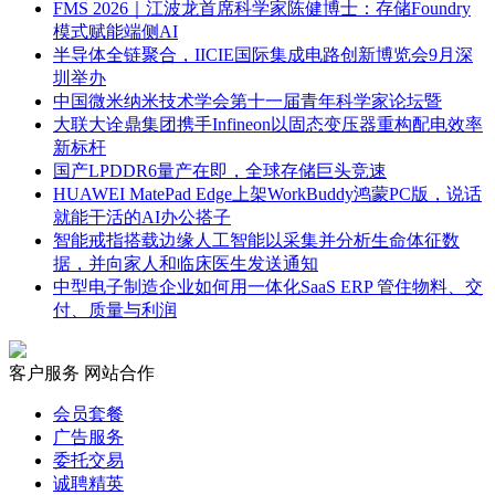
FMS 2026｜江波龙首席科学家陈健博士：存储Foundry
模式赋能端侧AI
半导体全链聚合，IICIE国际集成电路创新博览会9月深
圳举办
中国微米纳米技术学会第十一届青年科学家论坛暨
大联大诠鼎集团携手Infineon以固态变压器重构配电效率
新标杆
国产LPDDR6量产在即，全球存储巨头竞速
HUAWEI MatePad Edge上架WorkBuddy鸿蒙PC版，说话
就能干活的AI办公搭子
智能戒指搭载边缘人工智能以采集并分析生命体征数
据，并向家人和临床医生发送通知
中型电子制造企业如何用一体化SaaS ERP 管住物料、交
付、质量与利润
客户服务
网站合作
会员套餐
广告服务
委托交易
诚聘精英