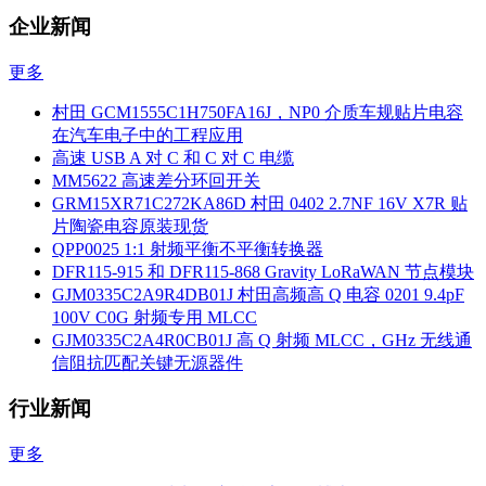
企业新闻
更多
村田 GCM1555C1H750FA16J，NP0 介质车规贴片电容
在汽车电子中的工程应用
高速 USB A 对 C 和 C 对 C 电缆
MM5622 高速差分环回开关
GRM15XR71C272KA86D 村田 0402 2.7NF 16V X7R 贴
片陶瓷电容原装现货
QPP0025 1:1 射频平衡不平衡转换器
DFR115-915 和 DFR115-868 Gravity LoRaWAN 节点模块
GJM0335C2A9R4DB01J 村田高频高 Q 电容 0201 9.4pF
100V C0G 射频专用 MLCC
GJM0335C2A4R0CB01J 高 Q 射频 MLCC，GHz 无线通
信阻抗匹配关键无源器件
行业新闻
更多