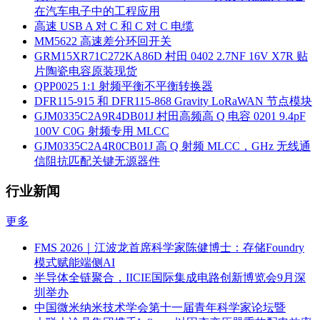
在汽车电子中的工程应用
高速 USB A 对 C 和 C 对 C 电缆
MM5622 高速差分环回开关
GRM15XR71C272KA86D 村田 0402 2.7NF 16V X7R 贴
片陶瓷电容原装现货
QPP0025 1:1 射频平衡不平衡转换器
DFR115-915 和 DFR115-868 Gravity LoRaWAN 节点模块
GJM0335C2A9R4DB01J 村田高频高 Q 电容 0201 9.4pF
100V C0G 射频专用 MLCC
GJM0335C2A4R0CB01J 高 Q 射频 MLCC，GHz 无线通
信阻抗匹配关键无源器件
行业新闻
更多
FMS 2026｜江波龙首席科学家陈健博士：存储Foundry
模式赋能端侧AI
半导体全链聚合，IICIE国际集成电路创新博览会9月深
圳举办
中国微米纳米技术学会第十一届青年科学家论坛暨