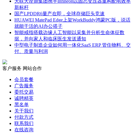
大联大诠鼎集团携手Infineon以固态变压器重构配电效率
新标杆
国产LPDDR6量产在即，全球存储巨头竞速
HUAWEI MatePad Edge上架WorkBuddy鸿蒙PC版，说话
就能干活的AI办公搭子
智能戒指搭载边缘人工智能以采集并分析生命体征数
据，并向家人和临床医生发送通知
中型电子制造企业如何用一体化SaaS ERP 管住物料、交
付、质量与利润
客户服务
网站合作
会员套餐
广告服务
委托交易
诚聘精英
黑名单
关于我们
付款方式
联系我们
在线咨询