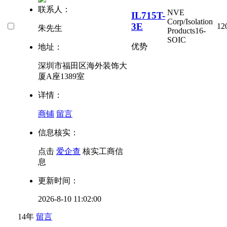
联系人：
NVE
IL715T-
Corp/Isolation
3E
12
朱先生
Products
16-
SOIC
优势
地址：
深圳市福田区海外装饰大
厦A座1389室
详情：
商铺
留言
信息核实：
点击
爱企查
核实工商信
息
更新时间：
2026-8-10 11:02:00
14年
留言