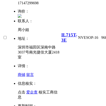
17147299698
询价：
联系人：
周小姐
IL715T-
NVE
SOP-16
96
地址：
3E
深圳市福田区深南中路
3037号南光捷佳大厦2418
室
详情：
商铺
留言
信息核实：
点击
爱企查
核实工商信
息
更新时间：