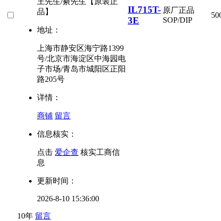
王先生/綦先生【原装正
IL715T-
原厂正品
品】
50
3E
SOP/DIP
地址：
上海市静安区海宁路1399
号/北京市海淀区中海园电
子市场/青岛市城阳区正阳
路205号
详情：
商铺
留言
信息核实：
点击
爱企查
核实工商信
息
更新时间：
2026-8-10 15:36:00
10年
留言