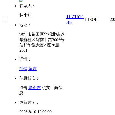
联系人：
林小姐
IL715T-
LT
SOP
20
3E
地址：
深圳市福田区华强北街道
华航社区深南中路3006号
佳和华强大厦A座28层
2801
详情：
商铺
留言
信息核实：
点击
爱企查
核实工商信
息
更新时间：
2026-8-10 12:00:00