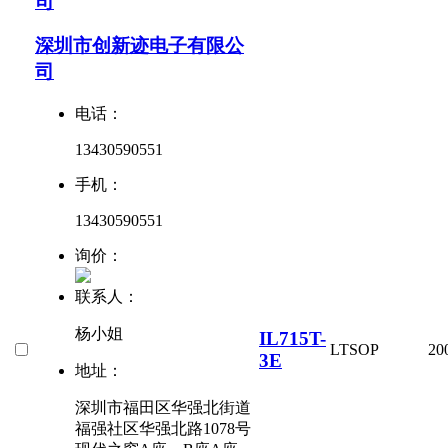
司
深圳市创新迹电子有限公
司
电话：
13430590551
手机：
13430590551
询价：
联系人：
杨小姐
IL715T-
LT
SOP
20
3E
地址：
深圳市福田区华强北街道
福强社区华强北路1078号