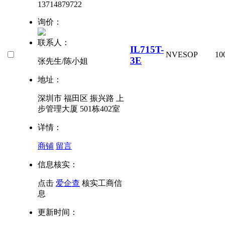
13714879722
询价：
联系人：
IL715T-
NVE
SOP
10
3E
张先生/陈小姐
地址：
深圳市 福田区 振兴路 上
步管理大厦 501栋402室
详情：
商铺
留言
信息核实：
点击
爱企查
核实工商信
息
更新时间：