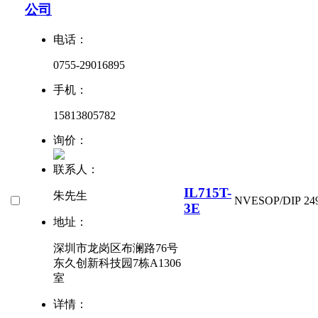
公司
电话：
0755-29016895
手机：
15813805782
询价：
联系人：
IL715T-
朱先生
NVE
SOP/DIP
24
3E
地址：
深圳市龙岗区布澜路76号
东久创新科技园7栋A1306
室
详情：