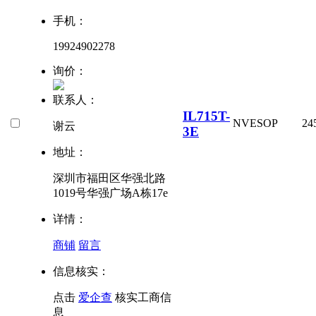
手机：
19924902278
询价：
联系人：
IL715T-
NVE
SOP
24
谢云
3E
地址：
深圳市福田区华强北路
1019号华强广场A栋17e
详情：
商铺
留言
信息核实：
点击
爱企查
核实工商信
息