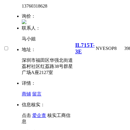
13760318628
询价：
联系人：
马小姐
IL715T-
NVE
SOP8
39
地址：
3E
深圳市福田区华强北街道
荔村社区红荔路38号群星
广场A座2127室
详情：
商铺
留言
信息核实：
点击
爱企查
核实工商信
息