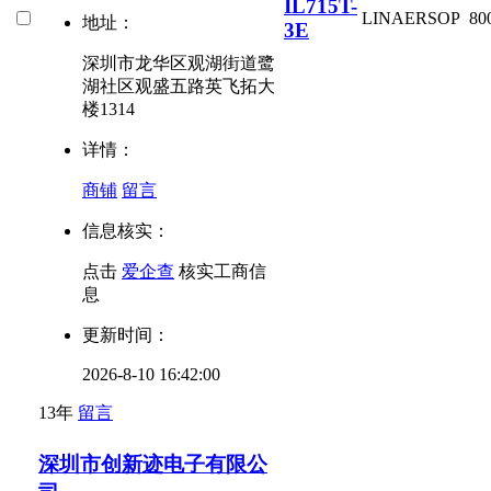
IL715T-
LINAER
SOP
80
地址：
3E
深圳市龙华区观湖街道鹭
湖社区观盛五路英飞拓大
楼1314
详情：
商铺
留言
信息核实：
点击
爱企查
核实工商信
息
更新时间：
2026-8-10 16:42:00
13年
留言
深圳市创新迹电子有限公