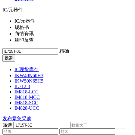
IC/元器件
IC/元器件
规格书
商情资讯
丝印反查
精确
IC现货库存
IKW40N60H3
IKW50N65H5
IL712-3
IM818-LCC
IM818-MCC
IM818-SCC
IM828-UCC
发布紧急采购
筛选