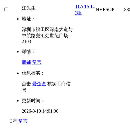
IL715T-
江先生
NVE
SOP
88
3E
地址：
深圳市福田区深南大道与
中航路交汇处世纪广场
2103
详情：
商铺
留言
信息核实：
点击
爱企查
核实工商信
息
更新时间：
2026-8-10 14:01:00
3年
留言