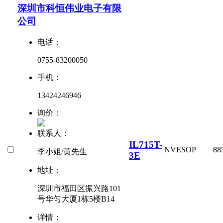
深圳市科恒伟业电子有限
公司
电话：
0755-83200050
手机：
13424246946
询价：
联系人：
IL715T-
NVE
SOP
88
李小姐/黄先生
3E
地址：
深圳市福田区振兴路101
号华匀大厦1栋5楼B14
详情：