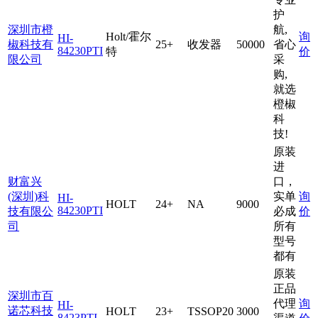
护
深圳市橙
航,
Holt/霍尔
询
HI-
椒科技有
25+
收发器
50000
省心
84230PTI
特
价
限公司
采
购,
就选
橙椒
科
技!
原装
进
财富兴
口，
(深圳)科
实单
询
HI-
HOLT
24+
NA
9000
84230PTI
技有限公
必成
价
司
所有
型号
都有
原装
正品
深圳市百
代理
询
HI-
诺芯科技
HOLT
23+
TSSOP20
3000
8423PTI