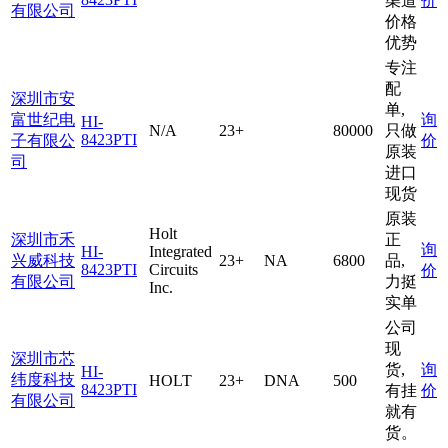
渠道
价
有限公司
价格
优势
专注
配
深圳市安
单,
富世纪电
询
HI-
N/A
23+
80000
只做
8423PTI
子有限公
价
原装
司
进口
现货
原装
Holt
深圳市禾
正
询
HI-
Integrated
兴威科技
23+
NA
6800
品,
8423PTI
Circuits
价
有限公司
力挺
Inc.
实单
公司
现
深圳市芯
货,
询
HI-
纬度科技
HOLT
23+
DNA
500
8423PTI
有挂
价
有限公司
就有
货。