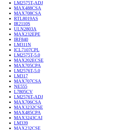
LM2575T-ADJ
MAX488CSA
MAX708CSA
RTL8019AS
IR2110S
ULN2803A
MAX232EPE
IRF840
LM311N
ICL7107CPL
LM2575T-5.0
MAX202ECSE
MAX705CPA
LM2576T-5.0
LM317
MAX707CSA
NE555
L7805CV
LM2576T-ADJ
MAX706CSA
MAX3232CSE
MAX485CPA
MAX3243CAI
LM339
MAX232CSE