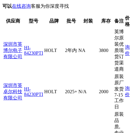
可以
在线咨询
客服为你深度寻找
价
供应商
型号
品牌
批号
封装
库存
备注
格
英博
尔原
深圳市英
装优
询
HI-
博尔电子
HOLT
2年内
NA
3800
质现
84230PTI
价
有限公司
货订
货渠
道商
原装
原厂
深圳市英
询
HI-
发货
卓尔科技
HOLT
2025+
N/A
2000
84230PTI
价
7-15
有限公司
工作
日
原装
品
质,
专业