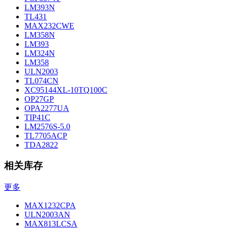
LM393N
TL431
MAX232CWE
LM358N
LM393
LM324N
LM358
ULN2003
TL074CN
XC95144XL-10TQ100C
OP27GP
OPA2277UA
TIP41C
LM2576S-5.0
TL7705ACP
TDA2822
相关库存
更多
MAX1232CPA
ULN2003AN
MAX813LCSA