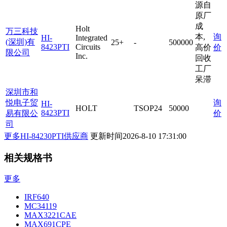
源自
原厂
成
Holt
万三科技
本,
询
HI-
Integrated
(深圳)有
25+
-
500000
8423PTI
Circuits
高价
价
限公司
Inc.
回收
工厂
呆滞
深圳市和
悦电子贸
询
HI-
HOLT
TSOP24
50000
8423PTI
易有限公
价
司
更多HI-84230PTI供应商
更新时间
2026-8-10 17:31:00
相关规格书
更多
IRF640
MC34119
MAX3221CAE
MAX691CPE