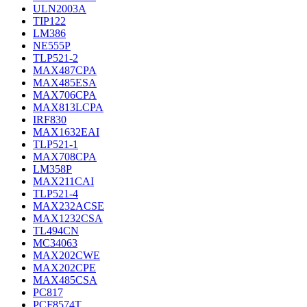
ULN2003A
TIP122
LM386
NE555P
TLP521-2
MAX487CPA
MAX485ESA
MAX706CPA
MAX813LCPA
IRF830
MAX1632EAI
TLP521-1
MAX708CPA
LM358P
MAX211CAI
TLP521-4
MAX232ACSE
MAX1232CSA
TL494CN
MC34063
MAX202CWE
MAX202CPE
MAX485CSA
PC817
PCF8574T