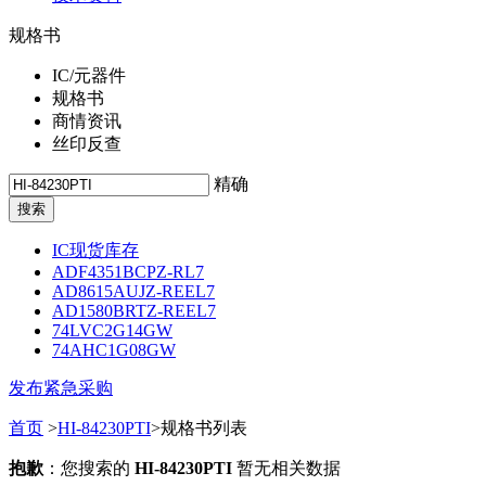
规格书
IC/元器件
规格书
商情资讯
丝印反查
精确
IC现货库存
ADF4351BCPZ-RL7
AD8615AUJZ-REEL7
AD1580BRTZ-REEL7
74LVC2G14GW
74AHC1G08GW
发布紧急采购
首页
>
HI-84230PTI
>规格书列表
抱歉
：您搜索的
HI-84230PTI
暂无相关数据