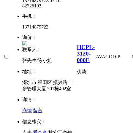
13714879722/0755-
82725103
手机：
13714879722
询价：
HCPL-
联系人：
3120-
AVAGO
DIP
000E
张先生/陈小姐
地址：
优势
深圳市 福田区 振兴路 上
步管理大厦 501栋402室
详情：
商铺
留言
信息核实：
点击
爱企查
核实工商信