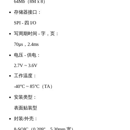
64Mb（8M x 8）
存储器接口：
SPI - 四 I/O
写周期时间 - 字，页：
70µs，2.4ms
电压 - 供电：
2.7V ~ 3.6V
工作温度：
-40°C ~ 85°C（TA）
安装类型：
表面贴装型
封装/外壳：
8-SOIC（0.209"，5.30mm 宽）