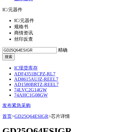
IC/元器件
IC/元器件
规格书
商情资讯
丝印反查
精确
IC现货库存
ADF4351BCPZ-RL7
AD8615AUJZ-REEL7
AD1580BRTZ-REEL7
74LVC2G14GW
74AHC1G08GW
发布紧急采购
首页
>
GD25Q64ESIGR
>芯片详情
GD25Q64ESIGR