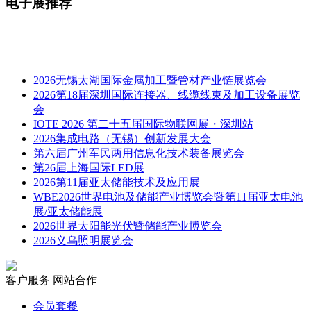
电子展推荐
2026无锡太湖国际金属加工暨管材产业链展览会
2026第18届深圳国际连接器、线缆线束及加工设备展览
会
IOTE 2026 第二十五届国际物联网展・深圳站
2026集成电路（无锡）创新发展大会
第六届广州军民两用信息化技术装备展览会
第26届上海国际LED展
2026第11届亚太储能技术及应用展
WBE2026世界电池及储能产业博览会暨第11届亚太电池
展/亚太储能展
2026世界太阳能光伏暨储能产业博览会
2026义乌照明展览会
客户服务
网站合作
会员套餐