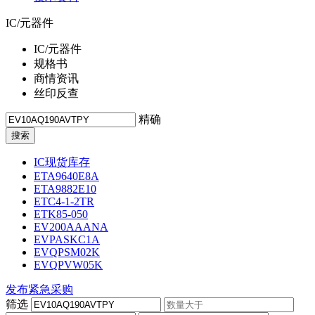
IC/元器件
IC/元器件
规格书
商情资讯
丝印反查
精确
IC现货库存
ETA9640E8A
ETA9882E10
ETC4-1-2TR
ETK85-050
EV200AAANA
EVPASKC1A
EVQPSM02K
EVQPVW05K
发布紧急采购
筛选