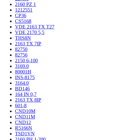
2160 PZ 1
1212551
CP36
CS5168
VDE 2163 TX T27
VDE 2170 5,5
THS8N
2163 TX 7IP
82750
82756
2150 6-100
3169.0
80001H
INS-8175
3164.0
BD146
164 IN 0,7
2163 TX 8IP
601-8
CND10M
CND11M
CND12
R5166N
TSD1VN
2160 PH 1-200