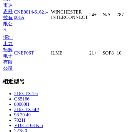
市达
恩科
CNE8014-61621-
WINCHESTER
24+
N/A
787
001A
INTERCONNECT
技有
限公
司
深圳
市力
拓辉
CNEF06T
ILME
21+
SOP8
10
电子
有限
公司
相近型号
2163 TX T6
CS5166
80000H
2163 TX 6IP
98 20 40
70211
VDE 2163 K 5
2278.0