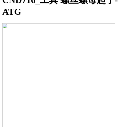
CND716_工具 螺丝螺母起子-
ATG