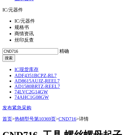
IC/元器件
IC/元器件
规格书
商情资讯
丝印反查
精确
IC现货库存
ADF4351BCPZ-RL7
AD8615AUJZ-REEL7
AD1580BRTZ-REEL7
74LVC2G14GW
74AHC1G08GW
发布紧急采购
首页
>
热销型号第10369页
>
CND716
>详情