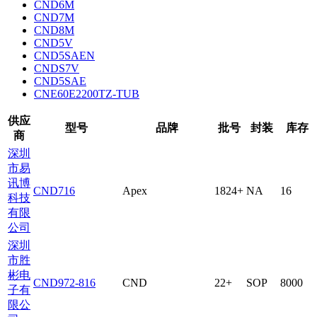
CND6M
CND7M
CND8M
CND5V
CND5SAEN
CNDS7V
CND5SAE
CNE60E2200TZ-TUB
供应
型号
品牌
批号
封装
库存
商
深圳
市易
讯博
CND716
Apex
1824+
NA
16
科技
有限
公司
深圳
市胜
彬电
CND972-816
CND
22+
SOP
8000
子有
限公