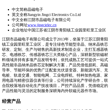
中文简称
晶磁电子
英文全称
Jiangyin Jingci Electronics Co.Ltd
中文全称
江阴市晶磁电子有限公司
公司网址
www.jingcielec.cn
企业地址
中国江苏省江阴市青阳镇工业园里旺里工业区
江阴市晶磁电子有限公司成立于2013年，坐落于江苏江阴青阳
镇工业园里旺里工业区，是专注绿色节能型非晶、纳米晶铁芯
研发、定制、生产与销售的高新技术制造企业，主打互感器铁
芯、电感铁芯、传感器铁芯三大类核心产品，深耕新型软磁材
料领域并持有多项产品发明专利，依托成熟工艺可提供一站式
高性能非晶纳米晶铁芯定制解决方案，产品凭借低损耗、高磁
导率、节能环保的优势广泛配套光伏逆变器、新能源汽车、充
电桩、轨道交通、智能电网、工业电焊机、特种加热电源、家
用电器与精密仪器仪表等行业，公司持续深化产学研合作，联
合院校落地自动化生产技改项目，严控产品品质，凭借稳定的
产品性能与灵活的定制服务深耕海内外软磁元器件市场。
经营产品