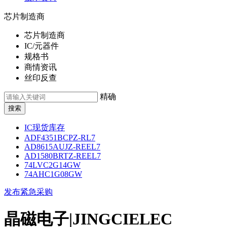
芯片制造商
芯片制造商
IC/元器件
规格书
商情资讯
丝印反查
精确
IC现货库存
ADF4351BCPZ-RL7
AD8615AUJZ-REEL7
AD1580BRTZ-REEL7
74LVC2G14GW
74AHC1G08GW
发布紧急采购
晶磁电子|JINGCIELEC