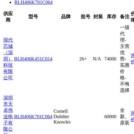
BLH406K701C064
供应
型号
品牌
批号
封装
库存
备注
商
一级
代
现代
理-
芯城
主营
（深
优
圳）
BLH406K451C014
26+
N/A
74000
势-
科技
实惠
有限
价
公司
格-
不悔
选择
深圳
市天
卓伟
全
Cornell
业电
BLH406K701C064
Dubilier
60000
新、
Knowles
子有
原装
限公