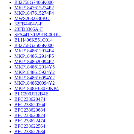
B32758G7406K000
MKP1847615274P2
MKP1847615274P4
MWS2632330KO
32FB4404A-F
23FD3305A-F
SFS44T30J291B-00DU
BLH406K551C014
B32758G2506K000
MKP1848612914P4
MKP1848612914P5
MKP1848620094P2
MKP1848612914Y5
MKP1848615924Y2
MKP1848616094Y2
MKP1848620094Y2
MKP1848H63070KP4
BLC200J112B4E
BFC238620474
BFC238620564
BFC238620684
BFC238620824
BFC238622474
BFC238622564
BFC238622684