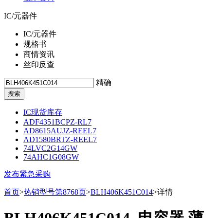
IC/元器件
IC/元器件
规格书
商情资讯
丝印反查
精确
IC现货库存
ADF4351BCPZ-RL7
AD8615AUJZ-REEL7
AD1580BRTZ-REEL7
74LVC2G14GW
74AHC1G08GW
发布紧急采购
首页
>
热销型号第8768页
>
BLH406K451C014
>详情