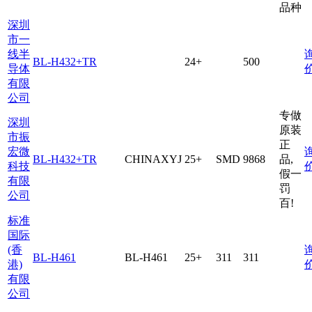
品种
深圳
市一
线半
BL-H432+TR
24+
500
导体
有限
公司
专做
深圳
原装
市振
正
宏微
BL-H432+TR
CHINAXYJ
25+
SMD
9868
品,
科技
假一
有限
罚
公司
百!
标准
国际
(香
BL-H461
BL-H461
25+
311
311
港)
有限
公司