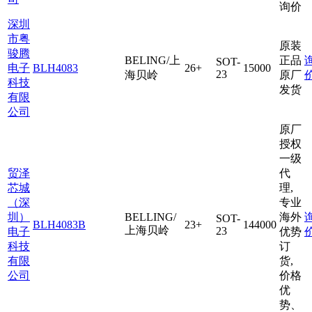
询价
深圳
市粤
原装
骏腾
BELING/上
正品
SOT-
电子
BLH4083
26+
15000
23
海贝岭
原厂
科技
发货
有限
公司
原厂
授权
一级
贸泽
代
芯城
理,
（深
专业
圳）
BELLING/
海外
SOT-
BLH4083B
23+
144000
上海贝岭
23
电子
优势
科技
订
有限
货,
公司
价格
优
势、