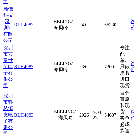
司
瀚佳
科技
(深
BELING/上
BLH4083
24+
65230
圳)
海贝岭
有限
公司
深圳
专注
市安
配
富世
单,
BELING/上
纪电
BLH4083
23+
7300
只做
海贝岭
子有
原装
限公
进口
司
现货
百分
深圳
百原
市科
装现
芯源
BELLING/
货
SOT-
微电
BLH4083
2026+
54687
上海贝岭
23
实单
子有
必成
限公
欢迎
司