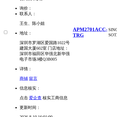
询价：
联系人：
王生、陈小姐
APM2701ACC-
SI
地址：
TRG
SOT
深圳市罗湖区爱国路1022号
建国大厦602室 门店地址：
深圳市福田区华强北新华强
电子市场3楼Q3B005
详情：
商铺
留言
信息核实：
点击
爱企查
核实工商信息
更新时间：
2026-8-10 16:01:00