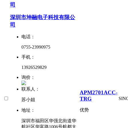
司
深圳市坤融电子科技有限公
司
电话：
0755-23990975
手机：
13926529829
询价：
联系人：
APM2701ACC-
TRG
SIN
苏小姐
优势
地址：
深圳市福田区华强北街道华
航社区华富路1006号航都大