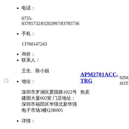
电话：
0755-
83785732/83202997/83785736
手机：
13760147243
询价：
联系人：
王生、陈小姐
APM2701ACC-
SI
TRG
地址：
SOT
深圳市罗湖区爱国路1022号
热卖
建国大厦602室 门店地址：
深圳市福田区华强北新华强
电子市场3楼Q3B005
详情：