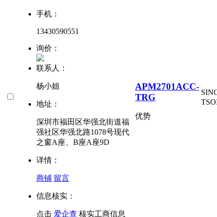
手机：
13430590551
询价：
联系人：
APM2701ACC-
杨小姐
SIN
TRG
TSO
地址：
优势
深圳市福田区华强北街道福
强社区华强北路1078号现代
之窗A座、B座A座9D
详情：
商铺
留言
信息核实：
点击
爱企查
核实工商信息