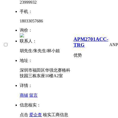
23999932
手机：
18033057686
询价：
APM2701ACC-
联系人：
TRG
ANP
胡先生/朱先生/林小姐
优势
地址：
深圳市福田区华强北赛格科
技园三栋东座10楼A2室
详情：
商铺
留言
信息核实：
点击
爱企查
核实工商信息