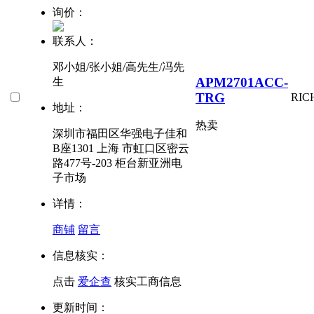
询价：
联系人：
邓小姐/张小姐/高先生/冯先
APM2701ACC-
生
TRG
RIC
地址：
热卖
深圳市福田区华强电子佳和
B座1301 上海 市虹口区密云
路477号-203 柜台新亚洲电
子市场
详情：
商铺
留言
信息核实：
点击
爱企查
核实工商信息
更新时间：