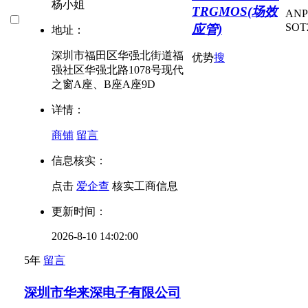
杨小姐
TRGMOS(场效
AN
SOT
应管)
地址：
深圳市福田区华强北街道福
优势
搜
强社区华强北路1078号现代
之窗A座、B座A座9D
详情：
商铺
留言
信息核实：
点击
爱企查
核实工商信息
更新时间：
2026-8-10 14:02:00
5年
留言
深圳市华来深电子有限公司