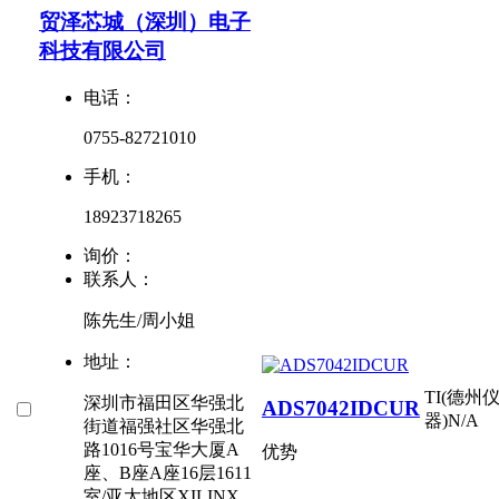
贸泽芯城（深圳）电子
科技有限公司
电话：
0755-82721010
手机：
18923718265
询价：
联系人：
陈先生/周小姐
地址：
TI(德州
深圳市福田区华强北
ADS7042IDCUR
器)
N/A
街道福强社区华强北
路1016号宝华大厦A
优势
座、B座A座16层1611
室/亚太地区XILINX、