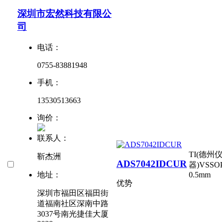
深圳市宏然科技有限公
司
电话：
0755-83881948
手机：
13530513663
询价：
联系人：
TI(德州
靳杰洲
ADS7042IDCUR
器)
VSSOP
0.5mm
地址：
优势
深圳市福田区福田街
道福南社区深南中路
3037号南光捷佳大厦