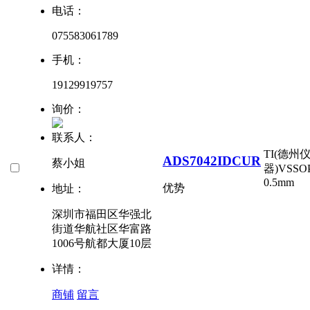
电话：
075583061789
手机：
19129919757
询价：
联系人：
TI(德州
ADS7042IDCUR
蔡小姐
器)
VSSOP
0.5mm
优势
地址：
深圳市福田区华强北
街道华航社区华富路
1006号航都大厦10层
详情：
商铺
留言