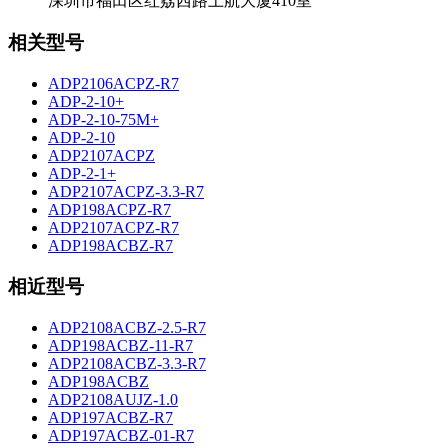
深圳市福田区红荔西路上航大厦410室
相关型号
ADP2106ACPZ-R7
ADP-2-10+
ADP-2-10-75M+
ADP-2-10
ADP2107ACPZ
ADP-2-1+
ADP2107ACPZ-3.3-R7
ADP198ACPZ-R7
ADP2107ACPZ-R7
ADP198ACBZ-R7
相近型号
ADP2108ACBZ-2.5-R7
ADP198ACBZ-11-R7
ADP2108ACBZ-3.3-R7
ADP198ACBZ
ADP2108AUJZ-1.0
ADP197ACBZ-R7
ADP197ACBZ-01-R7