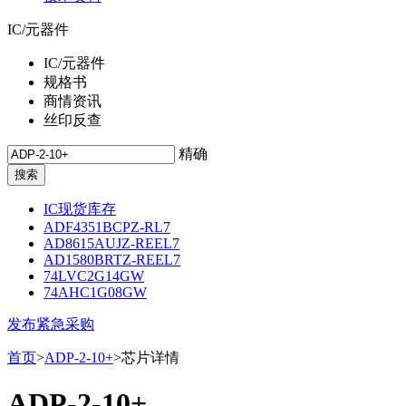
IC/元器件
IC/元器件
规格书
商情资讯
丝印反查
精确
IC现货库存
ADF4351BCPZ-RL7
AD8615AUJZ-REEL7
AD1580BRTZ-REEL7
74LVC2G14GW
74AHC1G08GW
发布紧急采购
首页
>
ADP-2-10+
>芯片详情
ADP-2-10+