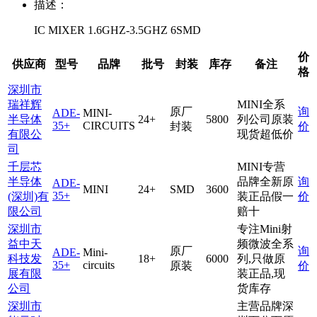
描述：
IC MIXER 1.6GHZ-3.5GHZ 6SMD
价
供应商
型号
品牌
批号
封装
库存
备注
格
深圳市
瑞祥辉
MINI全系
原厂
询
ADE-
MINI-
半导体
24+
5800
列公司原装
35+
CIRCUITS
封装
价
有限公
现货超低价
司
千层芯
MINI专营
半导体
品牌全新原
询
ADE-
MINI
24+
SMD
3600
35+
(深圳)有
装正品假一
价
限公司
赔十
深圳市
专注Mini射
益中天
频微波全系
原厂
询
ADE-
Mini-
科技发
18+
6000
列,只做原
35+
circuits
原装
价
展有限
装正品,现
公司
货库存
深圳市
主营品牌深