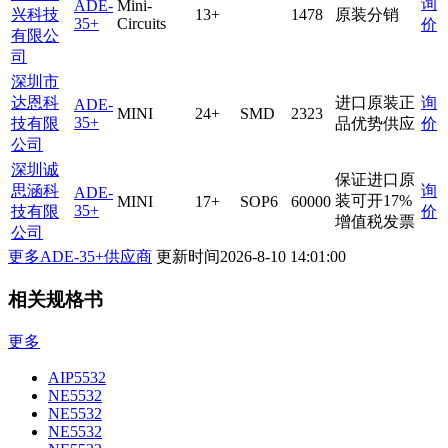
询
ADE-
Mini-
兴科技
13+
1478
原装分销
35+
Circuits
价
有限公
司
深圳市
达恩科
进口原装正
询
ADE-
MINI
24+
SMD
2323
35+
技有限
品优势供应
价
公司
深圳诚
保证进口原
思涵科
询
ADE-
装可开17%
MINI
17+
SOP6
60000
35+
技有限
价
增值税发票
公司
更多ADE-35+供应商
更新时间
2026-8-10 14:01:00
相关规格书
更多
AIP5532
NE5532
NE5532
NE5532