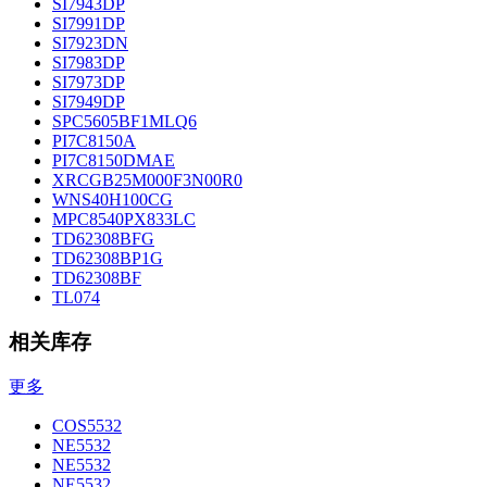
SI7943DP
SI7991DP
SI7923DN
SI7983DP
SI7973DP
SI7949DP
SPC5605BF1MLQ6
PI7C8150A
PI7C8150DMAE
XRCGB25M000F3N00R0
WNS40H100CG
MPC8540PX833LC
TD62308BFG
TD62308BP1G
TD62308BF
TL074
相关库存
更多
COS5532
NE5532
NE5532
NE5532