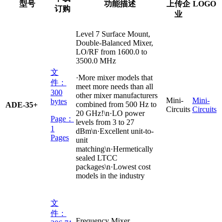
型号
功能描述
上传企
LOGO
订购
业
Level 7 Surface Mount,
Double-Balanced Mixer,
LO/RF from 1600.0 to
3500.0 MHz
文
·More mixer models that
件：
meet more needs than all
300
other mixer manufacturers
Mini-
Mini-
bytes
combined from 500 Hz to
ADE-35+
Circuits
Circuits
20 GHz!\n·LO power
Page：
levels from 3 to 27
1
dBm\n·Excellent unit-to-
Pages
unit
matching\n·Hermetically
sealed LTCC
packages\n·Lowest cost
models in the industry
文
件：
Frequency Mixer