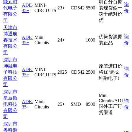
能元时
圳百分百原
询
ADE-
MINI-
代电子
23+
CD542
5500
装现货假一
35+
CIRCUITS
价
有限公
罚十绝对价
司
优
天津市
博通航
优势货源原
询
ADE-
Mini-
睿技术
24+
1000
35+
Circuits
装正品
价
有限公
司
深圳市
坤融电
原装进口价
询
ADE-
MINI-
子科技
2025+
CD542
2500
格优 请找
35+
CIRCUITS
价
有限公
坤融电子!
司
深圳市
Mini-
星辰微
Circuits/ADI
询
ADE-
Mini-
电科技
25+
SMD
8500
国外工厂订
35+
Circuits
价
有限公
货渠道
司
深圳市
粤科源