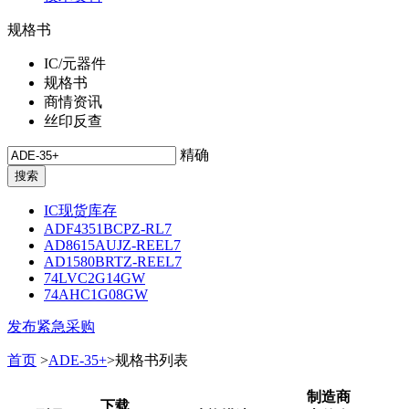
规格书
IC/元器件
规格书
商情资讯
丝印反查
精确
IC现货库存
ADF4351BCPZ-RL7
AD8615AUJZ-REEL7
AD1580BRTZ-REEL7
74LVC2G14GW
74AHC1G08GW
发布紧急采购
首页
>
ADE-35+
>规格书列表
制造商
下载