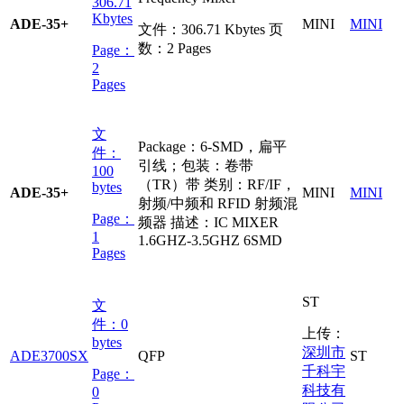
306.71
Kbytes
ADE-35+
MINI
MINI
文件：
306.71 Kbytes
页
数：
2 Pages
Page：
2
Pages
文
Package：6-SMD，扁平
件：
引线；包装：卷带
100
（TR）带 类别：RF/IF，
bytes
ADE-35+
MINI
MINI
射频/中频和 RFID 射频混
Page：
频器 描述：IC MIXER
1
1.6GHZ-3.5GHZ 6SMD
Pages
ST
文
件：
0
上传：
bytes
深圳市
ADE3700SX
QFP
ST
千科宇
Page：
科技有
0