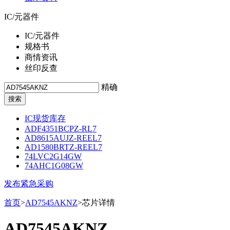
IC/元器件
IC/元器件
规格书
商情资讯
丝印反查
精确
IC现货库存
ADF4351BCPZ-RL7
AD8615AUJZ-REEL7
AD1580BRTZ-REEL7
74LVC2G14GW
74AHC1G08GW
发布紧急采购
首页
>
AD7545AKNZ
>芯片详情
AD7545AKNZ