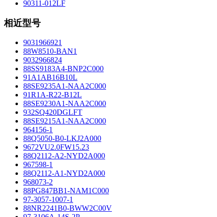
90311-012LF
相近型号
9031966921
88W8510-BAN1
9032966824
88SS9183A4-BNP2C000
91A1AB16B10L
88SE9235A1-NAA2C000
91R1A-R22-B12L
88SE9230A1-NAA2C000
932SQ420DGLFT
88SE9215A1-NAA2C000
964156-1
88Q5050-B0-LKJ2A000
9672VU2.0FW15.23
88Q2112-A2-NYD2A000
967598-1
88Q2112-A1-NYD2A000
968073-2
88PG847BB1-NAM1C000
97-3057-1007-1
88NR2241B0-BWW2C00V
97-3106A-14S-2P