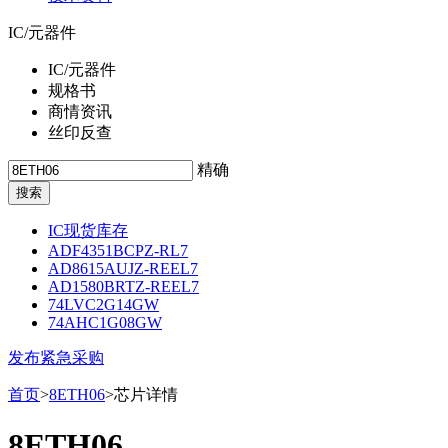
IC/元器件
IC/元器件
规格书
商情资讯
丝印反查
精确
IC现货库存
ADF4351BCPZ-RL7
AD8615AUJZ-REEL7
AD1580BRTZ-REEL7
74LVC2G14GW
74AHC1G08GW
发布紧急采购
首页
>
8ETH06
>芯片详情
8ETH06