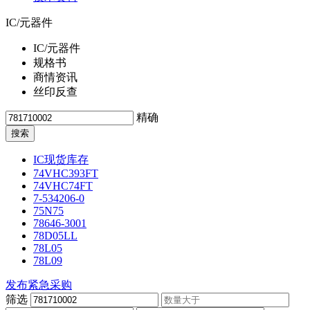
IC/元器件
IC/元器件
规格书
商情资讯
丝印反查
精确
IC现货库存
74VHC393FT
74VHC74FT
7-534206-0
75N75
78646-3001
78D05LL
78L05
78L09
发布紧急采购
筛选