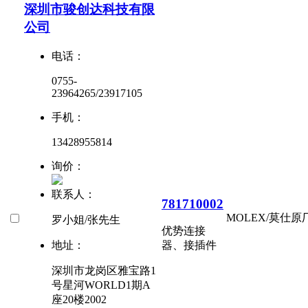
深圳市骏创达科技有限
公司
电话：
0755-
23964265/23917105
手机：
13428955814
询价：
联系人：
781710002
MOLEX/莫仕
原
罗小姐/张先生
优势
连接
地址：
器、接插件
深圳市龙岗区雅宝路1
号星河WORLD1期A
座20楼2002