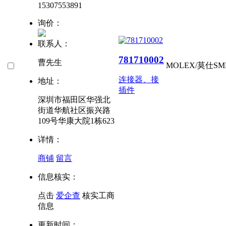
15307553891
询价：
联系人：
781710002
曹先生
MOLEX/莫仕
SM
连接器、接
地址：
插件
深圳市福田区华强北
街道华航社区振兴路
109号华康大院1栋623
详情：
商铺
留言
信息核实：
点击
爱企查
核实工商
信息
更新时间：