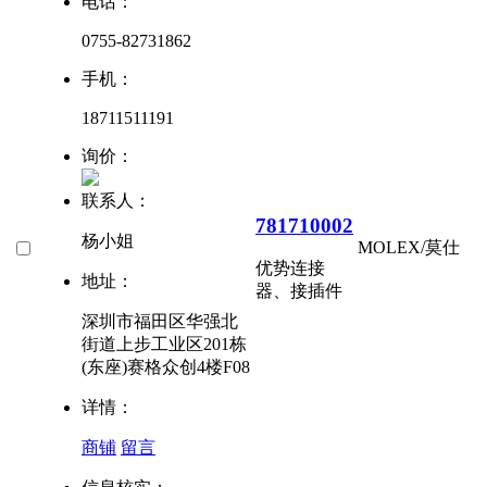
电话：
0755-82731862
手机：
18711511191
询价：
联系人：
781710002
杨小姐
MOLEX/莫仕
优势
连接
地址：
器、接插件
深圳市福田区华强北
街道上步工业区201栋
(东座)赛格众创4楼F08
详情：
商铺
留言