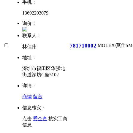
手机：
13692203079
询价：
联系人：
781710002
MOLEX/莫仕
SM
林佳伟
地址：
深圳市福田区华强北
街道深坊C座5102
详情：
商铺
留言
信息核实：
点击
爱企查
核实工商
信息