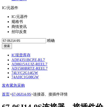
IC/元器件
IC/元器件
规格书
商情资讯
丝印反查
精确
IC现货库存
ADF4351BCPZ-RL7
AD8615AUJZ-REEL7
AD1580BRTZ-REEL7
74LVC2G14GW
74AHC1G08GW
发布紧急采购
首页
>
67-06J14-9S
>连接器、接插件详情