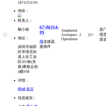
18711511191
询价：
联系人：
67-06J14-
杨小姐
原
Amphenol
9S
现
Aerospace
2
25+
地址：
Operations
渠
搜
连接器、
接插件
深圳市福田
区华强北街
道上步工业
区201栋(东
座)赛格众创
4楼F08
详情：
商铺
留言
信息核实：