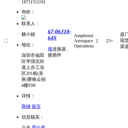
18711511191
询价：
联系人：
67-06J18-
杨小姐
原
Amphenol
64S
现
Aerospace
2
25+
地址：
Operations
渠
搜
连接器、
接插件
深圳市福田
区华强北街
道上步工业
区201栋(东
座)赛格众创
4楼F08
详情：
商铺
留言
信息核实：
点击
爱企查