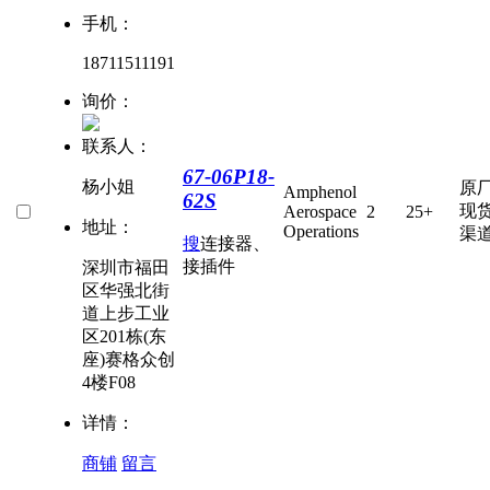
手机：
18711511191
询价：
联系人：
67-06P18-
杨小姐
原
Amphenol
62S
现
Aerospace
2
25+
地址：
Operations
渠
搜
连接器、
接插件
深圳市福田
区华强北街
道上步工业
区201栋(东
座)赛格众创
4楼F08
详情：
商铺
留言