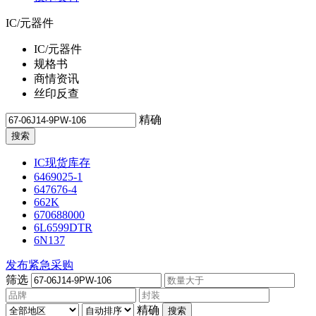
IC/元器件
IC/元器件
规格书
商情资讯
丝印反查
精确
IC现货库存
6469025-1
647676-4
662K
670688000
6L6599DTR
6N137
发布紧急采购
筛选
精确
搜索