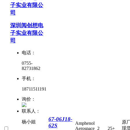
子实业有限公
司
深圳阅创想电
子实业有限公
司
电话：
0755-
82731862
手机：
18711511191
询价：
联系人：
67-06J18-
杨小姐
原
Amphenol
62S
现
Aerospace
2
25+