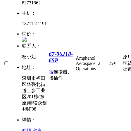
82731862
手机：
18711511191
询价：
联系人：
67-06J18-
杨小姐
原
Amphenol
65P
现
Aerospace
2
25+
地址：
Operations
渠
搜
连接器、
接插件
深圳市福田
区华强北街
道上步工业
区201栋(东
座)赛格众创
4楼F08
详情：
商铺
留言