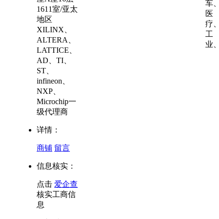
车
1611室/亚太
医
地区
疗
XILINX、
工
ALTERA、
业
LATTICE、
AD、TI、
ST、
infineon、
NXP、
Microchip一
级代理商
详情：
商铺
留言
信息核实：
点击
爱企查
核实工商信
息