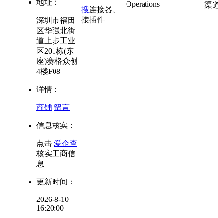
地址：
Operations
渠
搜
连接器、
接插件
深圳市福田
区华强北街
道上步工业
区201栋(东
座)赛格众创
4楼F08
详情：
商铺
留言
信息核实：
点击
爱企查
核实工商信
息
更新时间：
2026-8-10
16:20:00