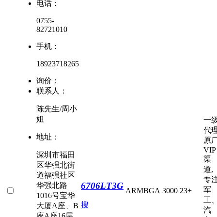
电话：
0755-
82721010
手机：
18923718265
询价：
联系人：
陈先生/周小
姐
一
代
地址：
原
VIP
深圳市福田
渠
区华强北街
道,
道福强社区
专
6706LT3G
华强北路
军
ARM
BGA
3000
23+
1016号宝华
工
搜
大厦A座、B
汽
座A座16层