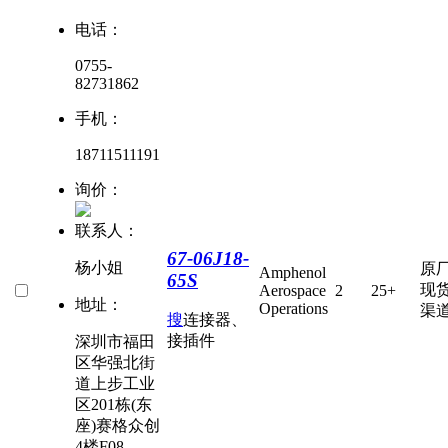
电话：
0755-
82731862
手机：
18711511191
询价：
联系人：
67-06J18-
杨小姐
原
Amphenol
65S
现
Aerospace
2
25+
地址：
Operations
渠
搜
连接器、
接插件
深圳市福田
区华强北街
道上步工业
区201栋(东
座)赛格众创
4楼F08