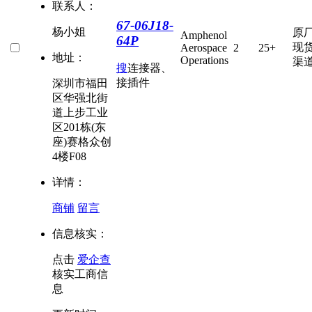
联系人：
67-06J18-
杨小姐
原
Amphenol
64P
现
Aerospace
2
25+
地址：
Operations
渠
搜
连接器、
接插件
深圳市福田
区华强北街
道上步工业
区201栋(东
座)赛格众创
4楼F08
详情：
商铺
留言
信息核实：
点击
爱企查
核实工商信
息