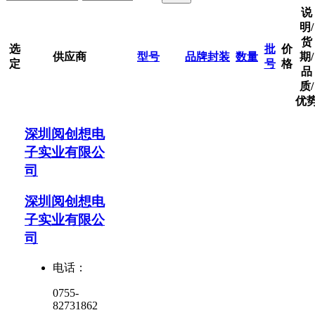
说
明/
货
选
批
价
供应商
型号
品牌
封装
数量
期/
定
号
格
品
质/
优
深圳阅创想电
子实业有限公
司
深圳阅创想电
子实业有限公
司
电话：
0755-
82731862